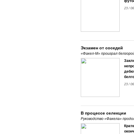
футбо
23 / 06
Экзамен от соседей
«Факел-М» проиграл белгород
Закл
непр
дебют
белг
23 / 06
В процессе селекции
Руководство «Факела» продо
Кратк
оконч