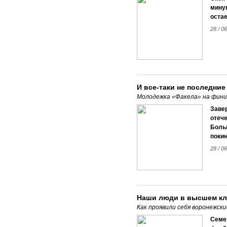
минув
остае
28 / 06
И все-таки не последние
Молодежка «Факела» на фини
Заве
отеч
Боль
покин
28 / 06
Наши люди в высшем кл
Как проявили себя воронежск
Семе