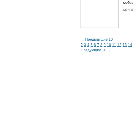
собер
06 / 06
← Предыдущие 10
2
3
4
5
6
7
8
9
10
11
12
13
14
Следующие 10 →