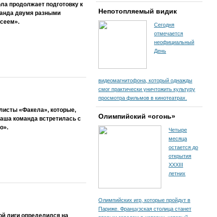
ла продолжает подготовку к
Непотопляемый видик
манда двумя разными
сеем».
Сегодня
отмечается
неофициальный
День
видеомагнитофона, который однажды
смог практически уничтожить культуру
просмотра фильмов в кинотеатрах.
листы «Факела», которые,
Олимпийский «огонь»
наша команда встретилась с
о».
Четыре
месяца
остается до
открытия
XXXIII
летних
Олимпийских игр, которые пройдут в
Париже. Французская столица станет
й лиги определился на