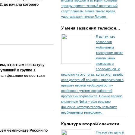
вторым городом в истории, который
, до начала которого
трижды примет главный спортивный
старт планеты. Ранее такого права
удостаивался только Лондон.
У меня зазвонил телефон…
Я из тех, кто
обзавелся
мобильным
телефоном позже
многих моих
знакомых и
, в третьем по статусу
сослуживцев. И
пивший в группе 3.
решился на это тогда, когда этот девайс
на «флажке» ее все-таки
стал доступней по цене и превратился в
предмет первой необходимости –
особенно с учетом потребностей
профессии журналиста. Помню первую
кнопочную Nokia – еще реально
финскую, которую теперь называют
неубиваемым телефоном.
Культура второй свежести
шем чемпионате России по
Пустое это дело и