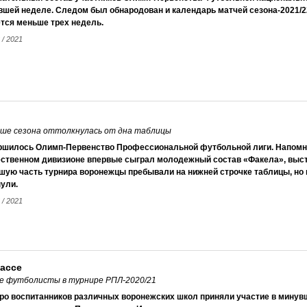
шей неделе. Следом был обнародован и календарь матчей сезона-2021/22
тся меньше трех недель.
 / 2021
ше сезона оттолкнулась от дна таблицы
ршилось Олимп-Первенство Профессиональной футбольной лиги. Напомним
ественном дивизионе впервые сыграл молодежный состав «Факела», высту
шую часть турнира воронежцы пребывали на нижней строчке таблицы, но 
ули.
 / 2021
ассе
ие футболисты в турнире РПЛ-2020/21
ро воспитанников различных воронежских школ приняли участие в минув