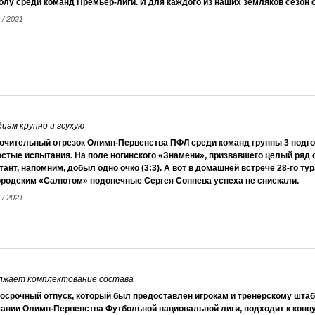
лу среди команд Премьер-лиги. И для каждого из наших земляков сезон 
 / 2021
цам крупно и всухую
ючительный отрезок Олимп-Первенства ПФЛ среди команд группы 3 подг
остые испытания. На поле ногинского «Знамени», призвавшего целый ряд
ант, напомним, добыл одно очко (3:3). А вот в домашней встрече 28-го ту
ородским «Салютом» подопечные Сергея Сопнева успеха не снискали.
 / 2021
лжает комплектование состава
осрочный отпуск, который был предоставлен игрокам и тренерскому штаб
ании Олимп-Первенства Футбольной национальной лиги, подходит к концу