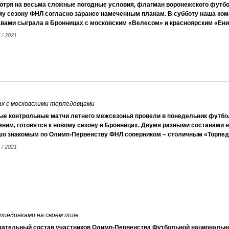
отря на весьма сложные погодные условия, флагман воронежского футбо
му сезону ФНЛ согласно заранее намеченным планам. В субботу наша ко
авами сыграла в Бронницах с московским «Велесом» и красноярским «Ени
 / 2021
ах с московскими торпедовцами
ые контрольные матчи летнего межсезонья провели в понедельник футбо
ним, готовятся к новому сезону в Бронницах. Двумя разными составами 
шо знакомым по Олимп-Первенству ФНЛ соперником – столичным «Торпед
 / 2021
поединками на своем поле
чательный состав участников Олимп-Первенства Футбольной национально