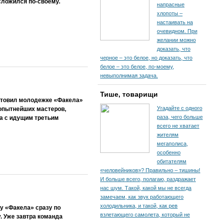
сложился по-своему.
напрасные
хлопоты –
настаивать на
очевидном. При
желании можно
доказать, что
черное – это белое, но доказать, что
белое – это белое, по-моему,
невыполнимая задача.
Тише, товарищи
отовил молодежке «Факела»
Угадайте с одного
 опытнейших мастеров,
раза, чего больше
ра с идущим третьим
всего не хватает
жителям
мегаполиса,
особенно
обитателям
«человейников»? Правильно – тишины!
И больше всего, полагаю, раздражает
нас шум. Такой, какой мы не всегда
замечаем, как звук работающего
холодильника, и такой, как рев
у «Факела» сразу по
взлетающего самолета, который не
. Уже завтра команда