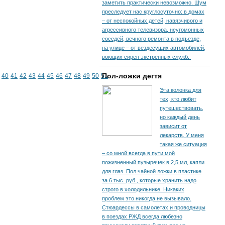
заметить практически невозможно. Шум
преследует нас круглосуточно: в домах
– от неспокойных детей, навязчивого и
агрессивного телевизора, неугомонных
соседей, вечного ремонта в подъезде,
на улице – от вездесущих автомобилей,
воющих сирен экстренных служб.
Пол-ложки дегтя
40
41
42
43
44
45
46
47
48
49
50
51
Эта колонка для
тех, кто любит
путешествовать,
но каждый день
зависит от
лекарств. У меня
такая же ситуация
– со мной всегда в пути мой
пожизненный пузыречек в 2,5 мл, капли
для глаз. Пол чайной ложки в пластике
за 6 тыс. руб., которые хранить надо
строго в холодильнике. Никаких
проблем это никогда не вызывало.
Стюардессы в самолетах и проводницы
в поездах РЖД всегда любезно