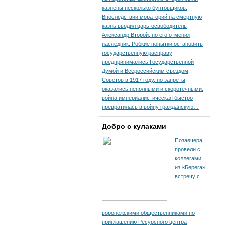
казнены несколько бунтовщиков.
Впоследствии мораторий на смертную
казнь вводил царь-освободитель
Александр Второй, но его отменил
наследник. Робкие попытки остановить
государственную расправу
предпринимались Государственной
Думой и Всероссийским съездом
Советов в 1917 году, но запреты
оказались неполными и скоротечными:
война империалистическая быстро
превратилась в войну гражданскую…
Добро с кулаками
Позавчера
провели с
коллегами
из «Берега»
встречу с
воронежскими общественниками по
приглашению Ресурсного центра