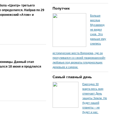
бола «Центр» третьего
Попутчик
 определился. Набрав по 29
воронежский «Атом» и
Больше
месяца
Мухаммед
не видел
снов. Это
раньше ему
снились
исторические места Воронежа, где он
прогуливался со своей «марокканской»
ронницы. Данный этап
любовью под ароматы плодоносящих
чался 18 июня и продлился
деревьев и сирени.
Самый главный день
Ежегодно 30
марта весь мир
отмечает День
защиты Земли. Не
будет нашей
планеты – не
будет и нас.