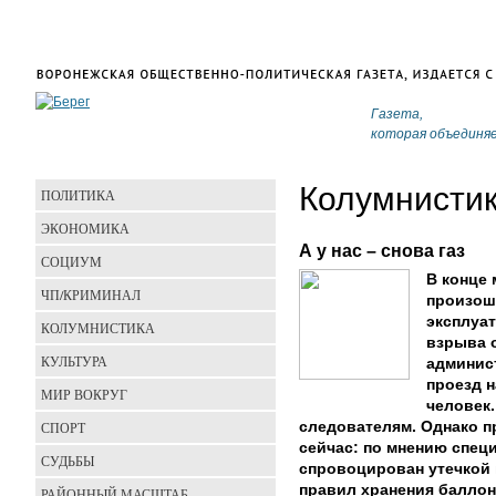
Газета,
которая объединя
Колумнисти
ПОЛИТИКА
ЭКОНОМИКА
А у нас – снова газ
СОЦИУМ
В конце
ЧП/КРИМИНАЛ
произош
эксплуа
КОЛУМНИСТИКА
взрыва 
КУЛЬТУРА
админис
проезд н
МИР ВОКРУГ
человек.
СПОРТ
следователям. Однако п
сейчас: по мнению спец
СУДЬБЫ
спровоцирован утечкой 
правил хранения баллон
РАЙОННЫЙ МАСШТАБ