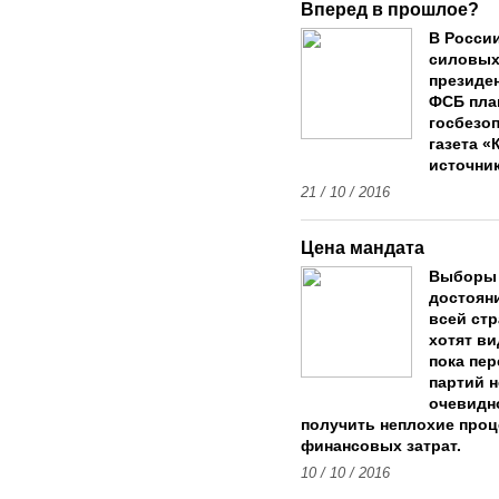
Вперед в прошлое?
В Росси
силовых
президен
ФСБ пла
госбезо
газета «
источник
21 / 10 / 2016
Цена мандата
Выборы 
достояни
всей стр
хотят ви
пока пе
партий н
очевидно
получить неплохие про
финансовых затрат.
10 / 10 / 2016