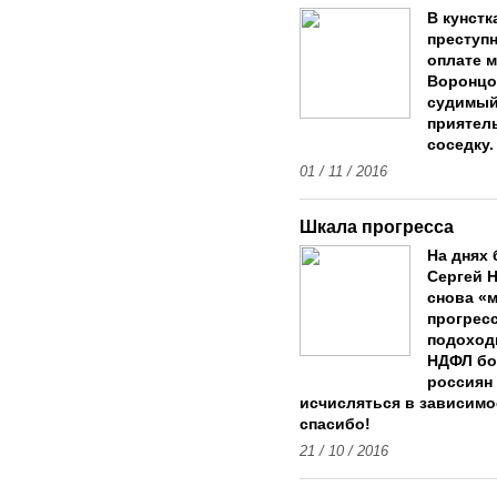
В кунст
преступн
оплате м
Воронцо
судимый 
приятел
соседку.
01 / 11 / 2016
Шкала прогресса
На днях
Сергей 
снова «
прогрес
подоходн
НДФЛ бо
россиян 
исчисляться в зависимос
спасибо!
21 / 10 / 2016