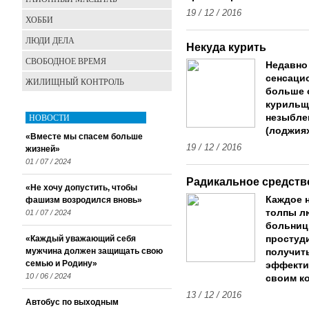
19 / 12 / 2016
ХОББИ
ЛЮДИ ДЕЛА
Некуда курить
СВОБОДНОЕ ВРЕМЯ
Недавно
сенсаци
ЖИЛИЩНЫЙ КОНТРОЛЬ
больше 
курильщи
НОВОСТИ
незыбле
(лоджиях
«Вместе мы спасем больше
19 / 12 / 2016
жизней»
01 / 07 / 2024
Радикальное средств
«Не хочу допустить, чтобы
Каждое 
фашизм возродился вновь»
толпы л
01 / 07 / 2024
больницы
«Каждый уважающий себя
простуд
мужчина должен защищать свою
получит
семью и Родину»
эффекти
10 / 06 / 2024
своим к
13 / 12 / 2016
Автобус по выходным