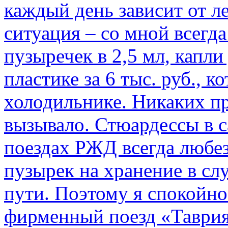
каждый день зависит от ле
ситуация – со мной всегд
пузыречек в 2,5 мл, капли
пластике за 6 тыс. руб., к
холодильнике. Никаких пр
вызывало. Стюардессы в 
поездах РЖД всегда любе
пузырек на хранение в с
пути. По­этому я спокойно
фирменный поезд «Таврия