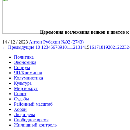
Церемония возложения венков и цветов к 
14 / 12 / 2023
Антон Рубахин
№92 (2743)
← Предыдущие 10
1
2
3
4
5
6
7
8
9
10
11
12
13
14
15
16
17
18
19
20
21
22
23
2
Политика
Экономика
Социум
ЧП/Криминал
Колумнистика
Культура
Мир вокруг
Спорт
Судьбы
Районный масштаб
Хобби
Люди дела
Свободное время
Жилищный контроль