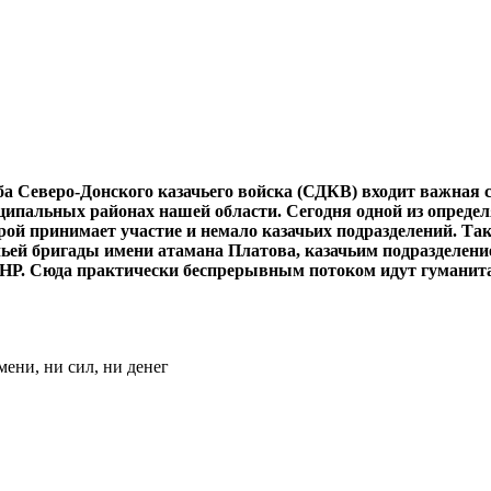
ба Северо-Донского казачьего вой­ска (СДКВ) входит важная
ципальных районах нашей области. Сегодня одной из опреде
рой принимает участие и немало казачьих подразделений. Та
ьей бригады имени атамана Платова, казачьим подразделени
НР. Сюда практически беспрерывным потоком идут гуманита
ени, ни сил, ни денег