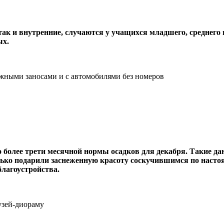
ак и внутренние, случаются у учащихся младшего, среднего 
ых.
ежными заносами и с автомобилями без номеров
более трети месячной нормы осадков для декабря. Такие да
ко подарили заснеженную красоту соскучившимся по настоя
благоустройства.
узей-диораму