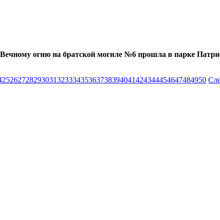
Вечному огню на братской могиле №6 прошла в парке Патрио
4
25
26
27
28
29
30
31
32
33
34
35
36
37
38
39
40
41
42
43
44
45
46
47
48
49
50
Сл