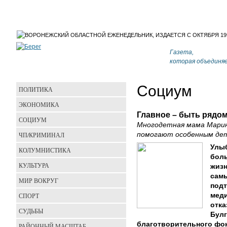
Газета,
которая объединя
Социум
ПОЛИТИКА
ЭКОНОМИКА
Главное – быть рядо
СОЦИУМ
Многодетная мама Марина
ЧП/КРИМИНАЛ
помогают особенным дет
Улыб
КОЛУМНИСТИКА
боль
КУЛЬТУРА
жизн
самы
МИР ВОКРУГ
подт
СПОРТ
мед
отка
СУДЬБЫ
Булг
благотворительного фо
РАЙОННЫЙ МАСШТАБ