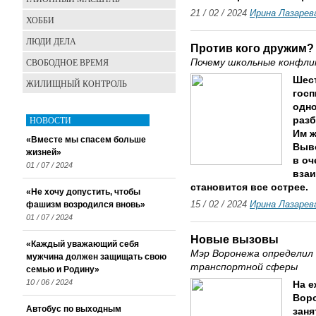
21 / 02 / 2024
Ирина Лазарев
ХОББИ
ЛЮДИ ДЕЛА
Против кого дружим?
СВОБОДНОЕ ВРЕМЯ
Почему школьные конфли
Шес
ЖИЛИЩНЫЙ КОНТРОЛЬ
госп
одно
НОВОСТИ
разб
Им ж
«Вместе мы спасем больше
Выво
жизней»
в оч
01 / 07 / 2024
вза
становится все острее.
«Не хочу допустить, чтобы
фашизм возродился вновь»
15 / 02 / 2024
Ирина Лазарев
01 / 07 / 2024
Новые вызовы
«Каждый уважающий себя
Мэр Воронежа определил 
мужчина должен защищать свою
транспортной сферы
семью и Родину»
10 / 06 / 2024
На е
Воро
Автобус по выходным
заня