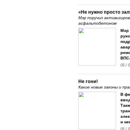
«Не нужно просто за
Мэр поручил активизиро
асфальтобетоном
Мэр 
рук
подр
авар
ремо
ВПС-
05 / 
Не гони!
Какие новые законы и пр
В фе
ввод
Такж
тран
элек
и не
05 / 