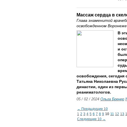
Массаж сердца в скел
Глава знаменитой врачеб
освобожденном Воронеже
В эт
осво
нес
и ос
были
опер
судь
врем
освобождения, сегодня 
Татьяна Николаевна Рус
династии, один из первы
реаниматологов.
05 / 02 / 2024
Ольга Бренер
← Предыдущие 10
1
2
3
4
5
6
7
8
9
10
11
12
13
Следующие 10 →