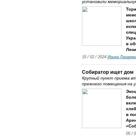
установили мемориальну
Торж
мемо
школ
испо
спец
Укра
в о
Лени
15 / 02 / 2024
Ирина Лазарев
Собиратор ищет дом
Крупный пункт приема вт
прежнего помещения на у
Экоц
боле
вклю
хлеб
в по
Арен
«Соб
05 / 