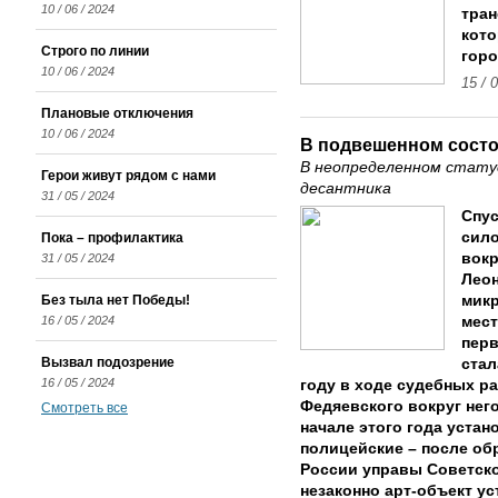
10 / 06 / 2024
тран
кото
Строго по линии
гор
10 / 06 / 2024
15 / 
Плановые отключения
10 / 06 / 2024
В подвешенном сост
В неопределенном стату
Герои живут рядом с нами
десантника
31 / 05 / 2024
Спус
сило
Пока – профилактика
вокр
31 / 05 / 2024
Леон
Без тыла нет Победы!
микр
16 / 05 / 2024
мест
перв
Вызвал подозрение
стал
16 / 05 / 2024
году в ходе судебных ра
Федяевского вокруг него
Смотреть все
начале этого года уста
полицейские – после об
России управы Советско
незаконно арт-объект у