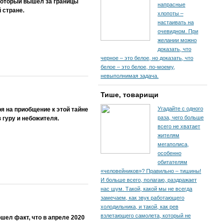
который вышел за границы
напрасные
 стране.
хлопоты –
настаивать на
очевидном. При
желании можно
доказать, что
черное – это белое, но доказать, что
белое – это белое, по-моему,
невыполнимая задача.
Тише, товарищи
Угадайте с одного
я на приобщение к этой тайне
раза, чего больше
 гуру и небожителя.
всего не хватает
жителям
мегаполиса,
особенно
обитателям
«человейников»? Правильно – тишины!
И больше всего, полагаю, раздражает
нас шум. Такой, какой мы не всегда
замечаем, как звук работающего
холодильника, и такой, как рев
взлетающего самолета, который не
ел факт, что в апреле 2020