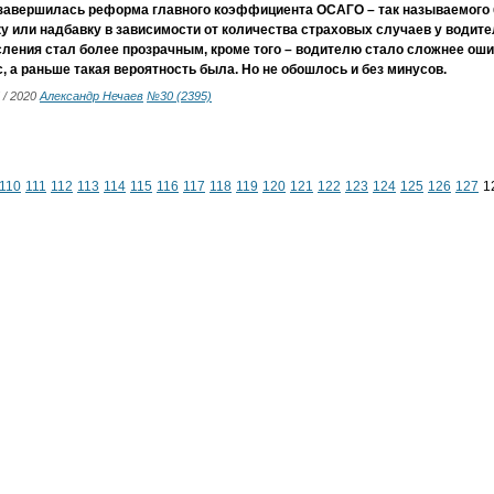
 завершилась реформа главного коэффициента ОСАГО – так называемого 
у или надбавку в зависимости от количества страховых случаев у водител
ления стал более прозрачным, кроме того – водителю стало сложнее оши
, а раньше такая вероятность была. Но не обошлось и без минусов.
5 / 2020
Александр Нечаев
№30 (2395)
110
111
112
113
114
115
116
117
118
119
120
121
122
123
124
125
126
127
1