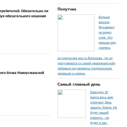
Попутчик
требителей. Обязательно ли
ебуя обязательного ношения
Больше
месяца
Мухаммед
не видел
снов. Это
раньше ему
снились
исторические места Воронежа, где он
прогуливался со своей «марокканской»
любовью под ароматы плодоносящих
ного блока Новоусманской
деревьев и сирени.
Самый главный день
Ежегодно 30
марта весь мир
отмечает День
защиты Земли. Не
будет нашей
планеты – не
будет и нас.