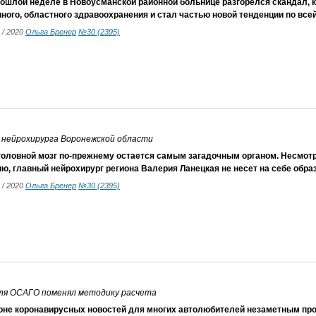
рошлой неделе в Новоусманской районной больнице разгорелся скандал, 
ного, областного здравоохранения и стал частью новой тенденции по всей
5 / 2020
Ольга Бренер
№30 (2395)
 нейрохирурга Воронежской области
оловной мозг по-прежнему остается самым загадочным органом. Несмотр
ю, главный нейрохирург региона Валерия Ланецкая не несет на себе образ
5 / 2020
Ольга Бренер
№30 (2395)
ля ОСАГО поменял методику расчета
оне коронавирусных новостей для многих автолюбителей незаметным прош