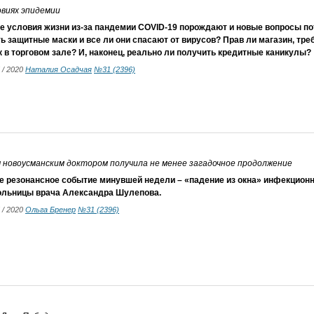
овиях эпидемии
е условия жизни из-за пандемии COVID-19 порождают и новые вопросы по
ь защитные маски и все ли они спасают от вирусов? Прав ли магазин, тр
 в торговом зале? И, наконец, реально ли получить кредитные каникулы?
5 / 2020
Наталия Осадчая
№31 (2396)
 новоусманским доктором получила не менее загадочное продолжение
е резонансное событие минувшей недели – «падение из окна» инфекцион
ольницы врача Александра Шулепова.
5 / 2020
Ольга Бренер
№31 (2396)