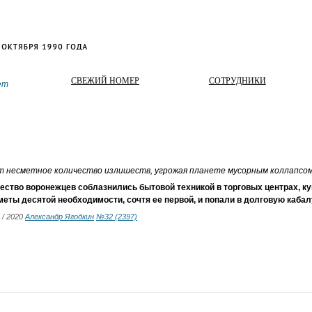
СВЕЖИЙ НОМЕР
СОТРУДНИКИ
ет
т несметное количество излишеств, угрожая планете мусорным коллапсо
ество воронежцев соблазнились бытовой техникой в торговых центрах, к
еты десятой необходимости, сочтя ее первой, и попали в долговую кабалу
5 / 2020
Александр Ягодкин
№32 (2397)