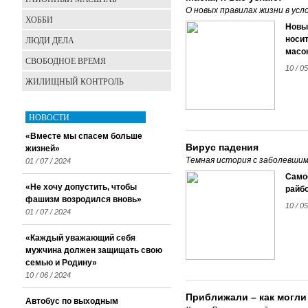
О новых правилах жизни в усл
ХОББИ
Новы
ЛЮДИ ДЕЛА
носит
масок
СВОБОДНОЕ ВРЕМЯ
10 / 0
ЖИЛИЩНЫЙ КОНТРОЛЬ
НОВОСТИ
«Вместе мы спасем больше
Вирус падения
жизней»
Темная история с заболевшим
01 / 07 / 2024
Само
«Не хочу допустить, чтобы
райб
фашизм возродился вновь»
10 / 0
01 / 07 / 2024
«Каждый уважающий себя
мужчина должен защищать свою
семью и Родину»
10 / 06 / 2024
Приближали – как могли
Автобус по выходным