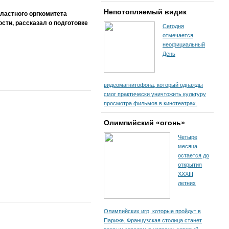
Непотопляемый видик
ластного оргкомитета
ости, рассказал о подготовке
Сегодня
отмечается
неофициальный
День
видеомагнитофона, который однажды
смог практически уничтожить культуру
просмотра фильмов в кинотеатрах.
Олимпийский «огонь»
Четыре
месяца
остается до
открытия
XXXIII
летних
Олимпийских игр, которые пройдут в
Париже. Французская столица станет