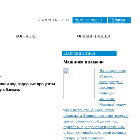
Архив номеров
Рубрики
7 АВГУСТА – 06:13
КОНТАКТЫ
ОНЛАЙН-ПЛАТЁЖ
КОЛУМНИСТИКА
Машинка времени
На воскресенье,
м
23 июня,
выпадает День
упили под вздорные проценты
рождения
 к банкам.
пишущей
машинки.
Молодым людям
уже и не понять ценность этого
аппарата, а бывшие советские граждане
моего поколения (55+) до сих пор,
сдается мне, с трепетом и уважением
относятся к прибору, который рукопись
превращал в машинопись.