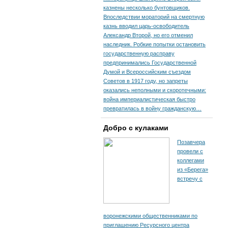
казнены несколько бунтовщиков.
Впоследствии мораторий на смертную
казнь вводил царь-освободитель
Александр Второй, но его отменил
наследник. Робкие попытки остановить
государственную расправу
предпринимались Государственной
Думой и Всероссийским съездом
Советов в 1917 году, но запреты
оказались неполными и скоротечными:
война империалистическая быстро
превратилась в войну гражданскую…
Добро с кулаками
Позавчера
провели с
коллегами
из «Берега»
встречу с
воронежскими общественниками по
приглашению Ресурсного центра