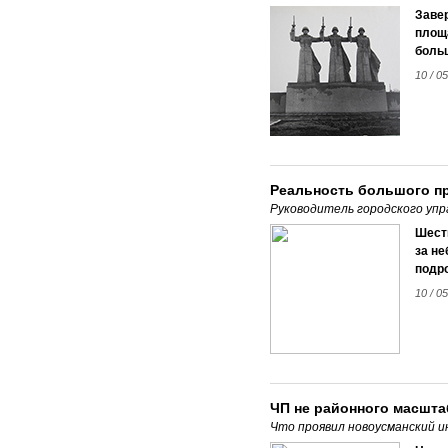
Завер
площа
больш
10 / 0
Реальность большого п
Руководитель городского упр
Шести
за н
подр
10 / 0
ЧП не районного масшта
Что проявил новоусманский 