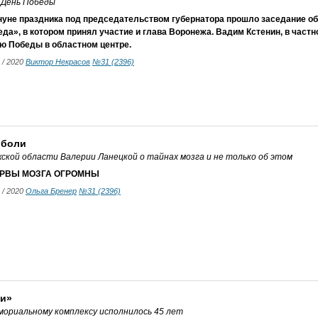
 День Победы
нуне праздника под председательством губернатора прошло заседание об
да», в котором принял участие и глава Воронежа. Вадим Кстенин, в частн
ню Победы в областном центре.
5 / 2020
Виктор Некрасов
№31 (2396)
 боли
ской области Валерии Ланецкой о тайнах мозга и не только об этом
РВЫ МОЗГА ОГРОМНЫ
5 / 2020
Ольга Бренер
№31 (2396)
ли»
мориальному комплексу исполнилось 45 лет