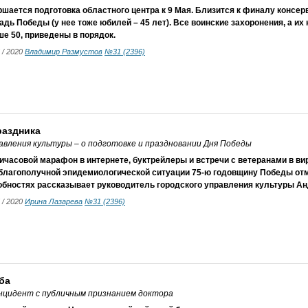
шается подготовка областного центра к 9 Мая. Близится к финалу консе
дь Победы (у нее тоже юбилей – 45 лет). Все воинские захоронения, а их
е 50, приведены в порядок.
5 / 2020
Владимир Размустов
№31 (2396)
раздника
авления культуры – о подготовке и праздновании Дня Победы
часовой марафон в интернете, буктрейлеры и встречи с ветеранами в ви
еблагополучной эпидемиологической ситуации 75-ю годовщину Победы отм
обностях рассказывает руководитель городского управления культуры Ан
5 / 2020
Ирина Лазарева
№31 (2396)
ба
инцидент с публичным признанием доктора