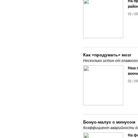
На п
район
01 / 0
Как «продумать» мозг
Несколько истин от главного
Наш г
воочи
01 / 0
Бонус-малус с минусом
Коэффициент аварийности д
На ф