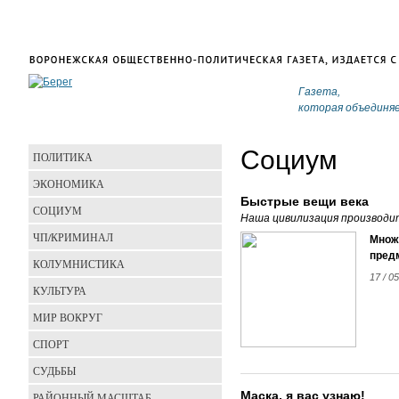
Газета,
которая объединя
Социум
ПОЛИТИКА
ЭКОНОМИКА
Быстрые вещи века
СОЦИУМ
Наша цивилизация производи
ЧП/КРИМИНАЛ
Множ
предм
КОЛУМНИСТИКА
17 / 0
КУЛЬТУРА
МИР ВОКРУГ
СПОРТ
СУДЬБЫ
Маска, я вас узнаю!
РАЙОННЫЙ МАСШТАБ