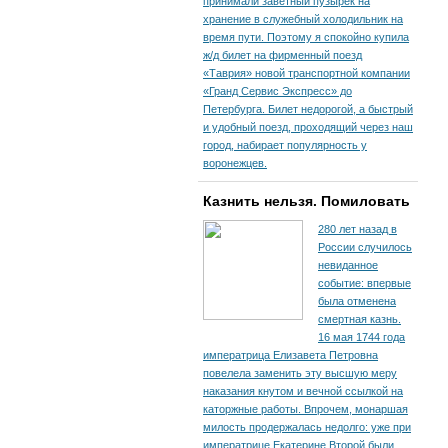
принимали заветный пузырек на
хранение в служебный холодильник на
время пути. По­этому я спокойно купила
ж/д билет на фирменный поезд
«Таврия» новой транспортной компании
«Гранд Сервис Экспресс» до
Петербурга. Билет недорогой, а быстрый
и удобный поезд, проходящий через наш
город, набирает популярность у
воронежцев.
Казнить нельзя. Помиловать
280 лет назад в
России случилось
невиданное
событие: впервые
была отменена
смертная казнь.
16 мая 1744 года
императрица Елизавета Петровна
повелела заменить эту высшую меру
наказания кнутом и вечной ссылкой на
каторжные работы. Впрочем, монаршая
милость продержалась недолго: уже при
императрице Екатерине Второй были