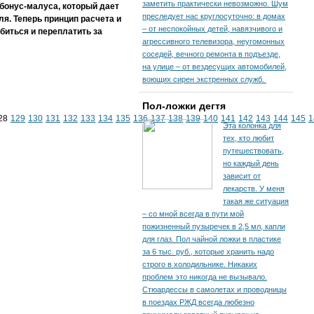
заметить практически невозможно. Шум
бонус-малуса, который дает
преследует нас круглосуточно: в домах
я. Теперь принцип расчета и
– от неспокойных детей, навязчивого и
биться и переплатить за
агрессивного телевизора, неугомонных
соседей, вечного ремонта в подъезде,
на улице – от вездесущих автомобилей,
воющих сирен экстренных служб.
Пол-ложки дегтя
28
129
130
131
132
133
134
135
136
137
138
139
140
141
142
143
144
145
1
Эта колонка для
тех, кто любит
путешествовать,
но каждый день
зависит от
лекарств. У меня
такая же ситуация
– со мной всегда в пути мой
пожизненный пузыречек в 2,5 мл, капли
для глаз. Пол чайной ложки в пластике
за 6 тыс. руб., которые хранить надо
строго в холодильнике. Никаких
проблем это никогда не вызывало.
Стюардессы в самолетах и проводницы
в поездах РЖД всегда любезно