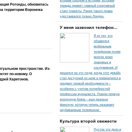
вторым городом в истории, который
рвация Ротонды, обновилась
трижды примет главный спортивный
 на территории Воронежа
старт планеты. Ранее такого права
удостаивался только Лондон.
У меня зазвонил телефон…
Я из тех, кто
обзавелся
мобильным
телефоном позже
многих моих
знакомых и
сослуживцев. И
ртуальном пространстве. Из-
решился на это тогда, когда этот девайс
етят по-новому. О
стал доступней по цене и превратился в
дрей Харитонов.
предмет первой необходимости –
особенно с учетом потребностей
профессии журналиста. Помню первую
кнопочную Nokia – еще реально
финскую, которую теперь называют
неубиваемым телефоном.
Культура второй свежести
Пустое это дело и