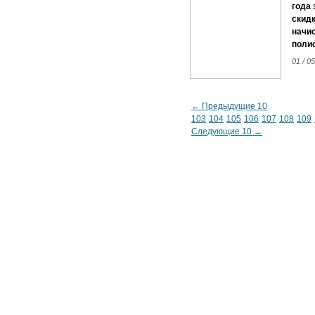
года
скидк
начис
полис
01 / 0
← Предыдущие 10
103
104
105
106
107
108
109
Следующие 10 →