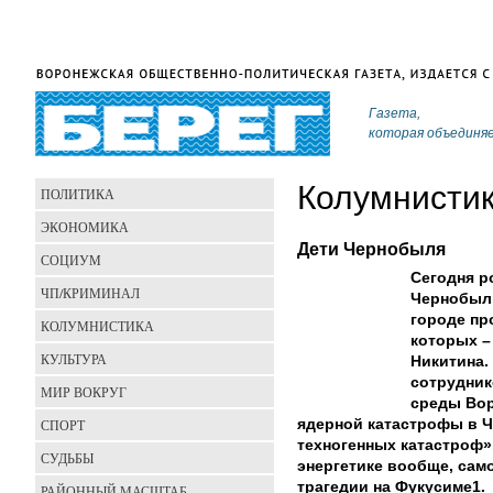
Газета,
которая объединя
Колумнисти
ПОЛИТИКА
ЭКОНОМИКА
Дети Чернобыля
СОЦИУМ
Сегодня р
ЧП/КРИМИНАЛ
Чернобыль
городе пр
КОЛУМНИСТИКА
которых –
КУЛЬТУРА
Никитина.
сотрудни
МИР ВОКРУГ
среды Вор
СПОРТ
ядерной катастрофы в 
техногенных катастроф».
СУДЬБЫ
энергетике вообще, сам
трагедии на Фукусиме­1.
РАЙОННЫЙ МАСШТАБ