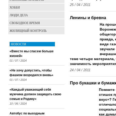
25 / 04 / 2011
ХОББИ
ЛЮДИ ДЕЛА
Ленины и бревна
СВОБОДНОЕ ВРЕМЯ
На прош
Воронеж
ЖИЛИЩНЫЙ КОНТРОЛЬ
общегор
правда, 
НОВОСТИ
виде га
звучали 
«Вместе мы спасем больше
вчерашне
жизней»
теме четыре материала,
01 / 07 / 2024
значимость мероприятия
24 / 04 / 2011
«Не хочу допустить, чтобы
фашизм возродился вновь»
01 / 07 / 2024
Про букашки и бумаж
«Каждый уважающий себя
Помните 
мужчина должен защищать свою
стишок п
семью и Родину»
вкус»? Г
10 / 06 / 2024
отличалс
социальн
Автобус по выходным
как думал