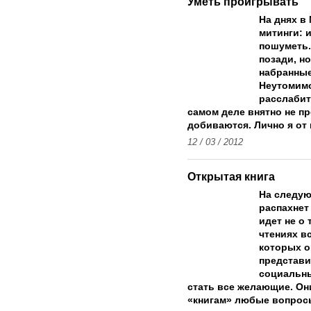
Уметь проигрывать
На днях в
митинги: 
пошуметь.
позади, но
набранные
Неутомимо
расслабит
самом деле внятно не пр
добиваются. Лично я от 
12 / 03 / 2012
Открытая книга
На следую
распахнет
идет не о
чтениях в
которых о
представи
социальны
стать все желающие. Он
«книгам» любые вопросы