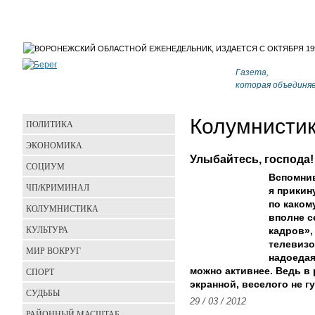
Газета,
которая объединя
Колумнисти
ПОЛИТИКА
ЭКОНОМИКА
Улыбайтесь, господа!
СОЦИУМ
Вспомнив
ЧП/КРИМИНАЛ
я прикин
по каком
КОЛУМНИСТИКА
вполне с
КУЛЬТУРА
кадров»,
телевизо
МИР ВОКРУГ
надоедая
СПОРТ
можно активнее. Ведь в 
экранной, веселого не гу
СУДЬБЫ
29 / 03 / 2012
РАЙОННЫЙ МАСШТАБ