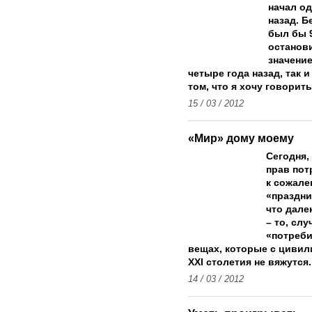
начал од
назад. Б
был бы 9
останови
значени
четыре года назад, так 
том, что я хочу говорит
15 / 03 / 2012
«Мир» дому моему
Сегодня,
прав пот
к сожале
«праздни
что далек
– то, слу
«потреби
вещах, которые с циви
XXI столетия не вяжутся.
14 / 03 / 2012