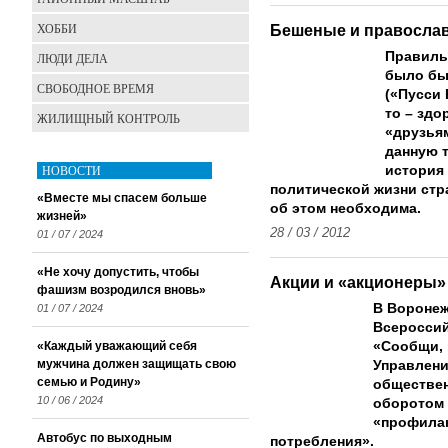
ХОББИ
Бешеные и правосла
Правиль
ЛЮДИ ДЕЛА
было бы
СВОБОДНОЕ ВРЕМЯ
(«Пусси 
то – здо
ЖИЛИЩНЫЙ КОНТРОЛЬ
«друзьям
данную т
НОВОСТИ
история
политической жизни стр
«Вместе мы спасем больше
об этом необходима.
жизней»
28 / 03 / 2012
01 / 07 / 2024
«Не хочу допустить, чтобы
Акции и «акционеры»
фашизм возродился вновь»
В Воронеж
01 / 07 / 2024
Всероссий
«Каждый уважающий себя
«Сообщи, 
мужчина должен защищать свою
Управлени
семью и Родину»
обществен
10 / 06 / 2024
оборотом 
«профилак
Автобус по выходным
потребления».