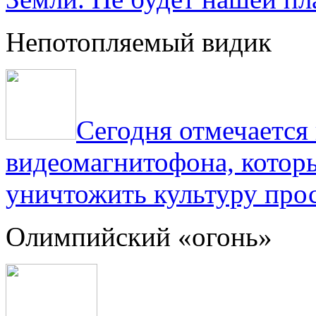
Непотопляемый видик
Сегодня отмечаетс
видеомагнитофона, котор
уничтожить культуру прос
Олимпийский «огонь»