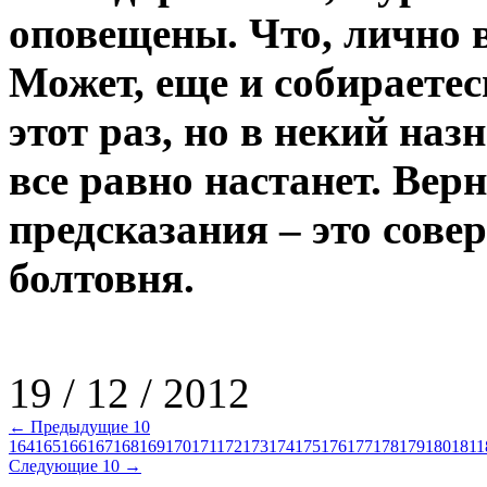
оповещены. Что, лично в
Может, еще и собираетес
этот раз, но в некий на
все равно настанет. Ве
предсказания – это сов
болтовня.
19 / 12 / 2012
← Предыдущие 10
164
165
166
167
168
169
170
171
172
173
174
175
176
177
178
179
180
181
1
Следующие 10 →