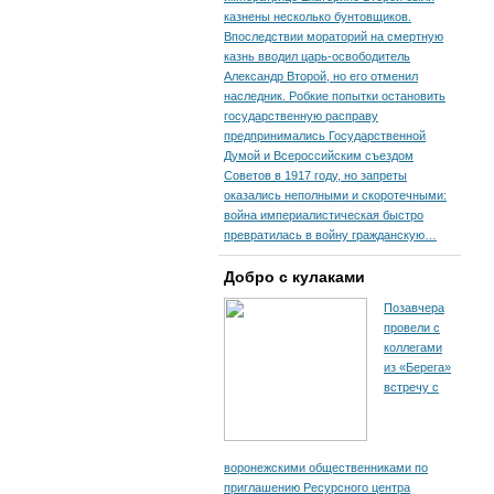
казнены несколько бунтовщиков.
Впоследствии мораторий на смертную
казнь вводил царь-освободитель
Александр Второй, но его отменил
наследник. Робкие попытки остановить
государственную расправу
предпринимались Государственной
Думой и Всероссийским съездом
Советов в 1917 году, но запреты
оказались неполными и скоротечными:
война империалистическая быстро
превратилась в войну гражданскую…
Добро с кулаками
Позавчера
провели с
коллегами
из «Берега»
встречу с
воронежскими общественниками по
приглашению Ресурсного центра