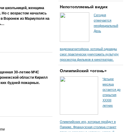
Непотопляемый видик
учи школьницей, женщина
. Но с возрастом начались
Сегодня
 в Воронеж из Мариуполя на
отмечается
сь…
неофициальный
День
видеомагнитофона, который однажды
смог практически уничтожить культуру
просмотра фильмов в кинотеатрах.
Олимпийский «огонь»
ященная 30-летию МЧС
оронежской области Кирилл
Четыре
еских будней пожарных.
месяца
остается до
открытия
XXXIII
летних
Олимпийских игр, которые пройдут в
Париже. Французская столица станет
ате