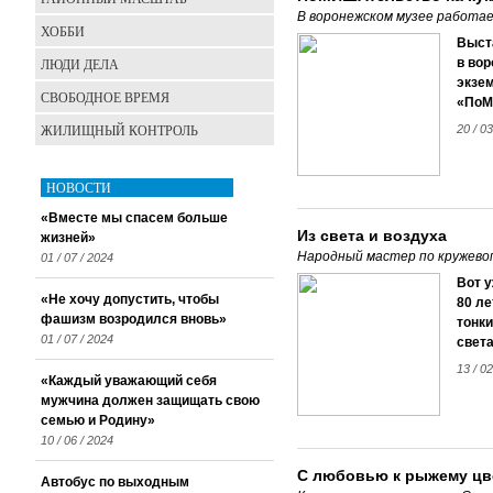
В воронежском музее работа
ХОББИ
Выст
ЛЮДИ ДЕЛА
в вор
экзем
СВОБОДНОЕ ВРЕМЯ
«ПоМ
ЖИЛИЩНЫЙ КОНТРОЛЬ
20 / 03
НОВОСТИ
«Вместе мы спасем больше
Из света и воздуха
жизней»
Народный мастер по кружевоп
01 / 07 / 2024
Вот у
«Не хочу допустить, чтобы
80 ле
фашизм возродился вновь»
тонки
01 / 07 / 2024
света
13 / 02
«Каждый уважающий себя
мужчина должен защищать свою
семью и Родину»
10 / 06 / 2024
С любовью к рыжему цв
Автобус по выходным