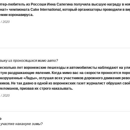
итер-любитель из Россоши Инна Сапегина получила высшую награду в н
нат» чемпионата Cake International, который организаторы проводили в в
емии коронавируса.
 / 2020
зыку из проносящихся мимо авто?
несколько лет воронежские пешеходы и автомобилисты наблюдают на ули
тую раздражающие явления. Когда мимо вас на скорости проносятся порой
разрушенные «Лады», оглушая всех участников дорожного движения рев
иков. Не так давно в одной из воронежских газет журналист обрушил свой
еломанов, призвав их строго наказывать.
 / 2020
ю
 участке накануне зимы?