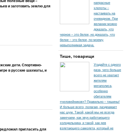
орые полезные вещи –
напрасные
вьев и заготовить землю для
хлопоты –
настаивать на
очевидном. При
желании можно
доказать, что
черное – это белое, но доказать, что
белое – это белое, по-моему,
невыполнимая задача.
Тише, товарищи
Угадайте с одного
ежские дети. Спортивно-
раза, чего больше
гре в русские шахматы, и
всего не хватает
жителям
мегаполиса,
особенно
обитателям
«человейников»? Правильно – тишины!
И больше всего, полагаю, раздражает
нас шум. Такой, какой мы не всегда
замечаем, как звук работающего
холодильника, и такой, как рев
взлетающего самолета, который не
предложил пригласить для