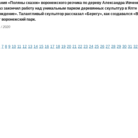
ния «Поляны сказок» воронежского резчика по дереву Александра Ивченк
аз закончил работу над уникальным парком деревянных скульптур в Ялте
ождение». Талантливый скульптор рассказал «Берегу», как создавался «
 воронежский парк.
 / 2020
6
7
8
9
10
11
12
13
14
15
16
17
18
19
20
21
22
23
24
25
26
27
28
29
30
31
32