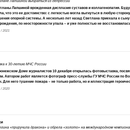
тлане Лапшиной выбраться из депрессии
етланы Лапшиной врожденная дисплазия суставов и коллагено­патия. Буд
а, что это ее достоинство: с легкостью могла выгнуться в любую сторону
ения опорной системы. А несколько лет назад Светлана приехала к сыну
 рождения, по неосторожности упала – и уже полностью не восстановила
 / 2021
ка к 30-летию МЧС России
ронежском Доме журналистов 10 декабря открылась фотовыставка, посв
ии. Автором работ является фотограф пресс-службы ГУ МЧС России по В
. Для него тушение пожара – не только работа, но и иллюстрация героич
 / 2020
ки
егина «приручила дракона» и обрела «золото» на международном чемпион