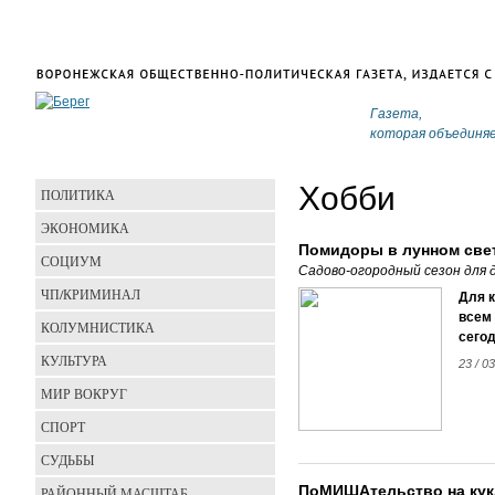
Газета,
которая объединя
Хобби
ПОЛИТИКА
ЭКОНОМИКА
Помидоры в лунном све
СОЦИУМ
Садово-огородный сезон для 
ЧП/КРИМИНАЛ
Для 
всем 
КОЛУМНИСТИКА
сегод
КУЛЬТУРА
23 / 03
МИР ВОКРУГ
СПОРТ
СУДЬБЫ
ПоМИШАтельство на кук
РАЙОННЫЙ МАСШТАБ