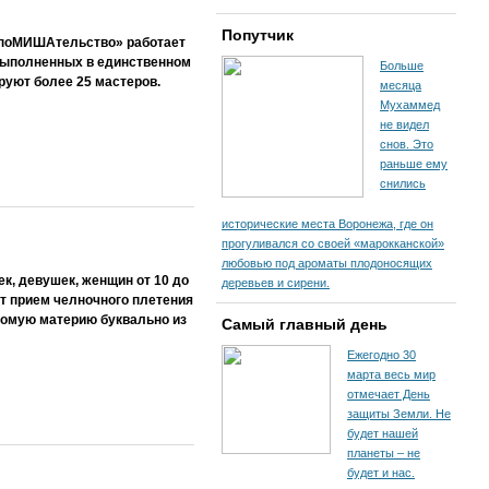
Попутчик
е поМИШАтельство» работает
 выполненных в единственном
Больше
руют более 25 мастеров.
месяца
Мухаммед
не видел
снов. Это
раньше ему
снились
исторические места Воронежа, где он
прогуливался со своей «марокканской»
любовью под ароматы плодоносящих
к, девушек, женщин от 10 до
деревьев и сирени.
от прием челночного плетения
есомую материю буквально из
Самый главный день
Ежегодно 30
марта весь мир
отмечает День
защиты Земли. Не
будет нашей
планеты – не
будет и нас.