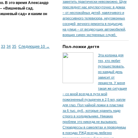
заметить практически невозможно. Шум
о. В это время Александр
преследует нас круглосуточно: в домах
 – «Вишневый сад.
– от неспокойных детей, навязчивого и
Вишневый сад» и каким он
агрессивного телевизора, неугомонных
соседей, вечного ремонта в подъезде,
на улице – от вездесущих автомобилей,
воющих сирен экстренных служб.
Пол-ложки дегтя
33
34
35
Следующие 10 →
Эта колонка для
тех, кто любит
путешествовать,
но каждый день
зависит от
лекарств. У меня
такая же ситуация
– со мной всегда в пути мой
пожизненный пузыречек в 2,5 мл, капли
для глаз. Пол чайной ложки в пластике
за 6 тыс. руб., которые хранить надо
строго в холодильнике. Никаких
проблем это никогда не вызывало.
Стюардессы в самолетах и проводницы
в поездах РЖД всегда любезно