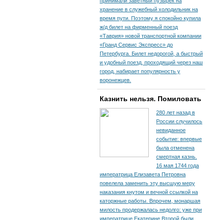
принимали заветный пузырек на
хранение в служебный холодильник на
время пути. По­этому я спокойно купила
ж/д билет на фирменный поезд
«Таврия» новой транспортной компании
«Гранд Сервис Экспресс» до
Петербурга. Билет недорогой, а быстрый
и удобный поезд, проходящий через наш
город, набирает популярность у
воронежцев.
Казнить нельзя. Помиловать
280 лет назад в
России случилось
невиданное
событие: впервые
была отменена
смертная казнь.
16 мая 1744 года
императрица Елизавета Петровна
повелела заменить эту высшую меру
наказания кнутом и вечной ссылкой на
каторжные работы. Впрочем, монаршая
милость продержалась недолго: уже при
императрице Екатерине Второй были