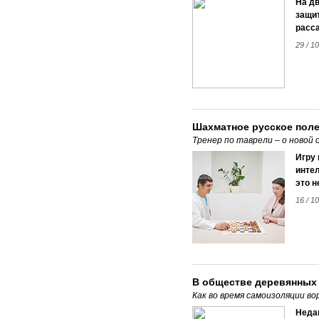
На дв
защит
расс
29 / 10
Шахматное русское пол
Тренер по таврели – о новой
Игру 
интел
это н
16 / 10
В обществе деревянных
Как во время самоизоляции в
Недав