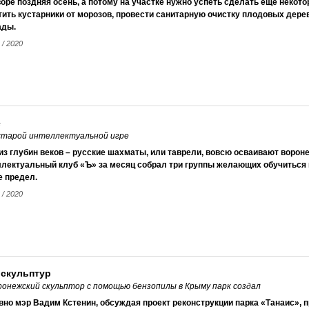
оре поздняя осень, а потому на участке нужно успеть сделать еще некот
ить кустарники от морозов, провести санитарную очистку плодовых дере
ады.
 / 2020
е
 старой интеллектуальной игре
из глубин веков – русские шахматы, или таврели, вовсю осваивают ворон
лектуальный клуб «Ъ» за месяц собрал три группы желающих обучиться и
е предел.
 / 2020
 скульптур
оронежский скульптор с помощью бензопилы в Крыму парк создал
но мэр Вадим Кстенин, обсуждая проект реконструкции парка «Танаис», 