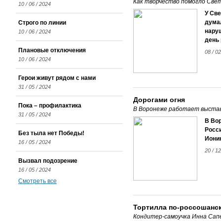
Как творчество помогло Све
10 / 06 / 2024
У Св
думал
Строго по линии
наруш
10 / 06 / 2024
день
Плановые отключения
08 / 02
10 / 06 / 2024
Герои живут рядом с нами
31 / 05 / 2024
Дорогами огня
Пока – профилактика
В Воронеже работает выстав
31 / 05 / 2024
В Во
Росс
Без тыла нет Победы!
Ионин
16 / 05 / 2024
20 / 12
Вызвал подозрение
16 / 05 / 2024
Смотреть все
Тортилла по-россошанс
Кондитер-самоучка Инна Сап