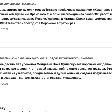
ет интересная выставка
авка авторских кукол и мишек Тедди с необычным названием «Кукольно
онежском музее им. Крамского. Экспозиция объединила около 300 работ,
пляре художниками из России, Украины и Италии. Своих кукол демонстри
ИШАтельство» проходит в Воронеже в третий раз.
 / 2021
летению – о тайнах рукоделия для развития женской энергии
же десять лет уроженка Молдавии Нона Цуля обучает воронежских девоче
т секретам фриволите – самой изысканной технике создания кружева. Эт
х нитей из узелочков, соединяемых в дуги и колечки, создает новую нев
 и воздуха – салфетки, скатерти, одежда, украшения...
 / 2021
ету