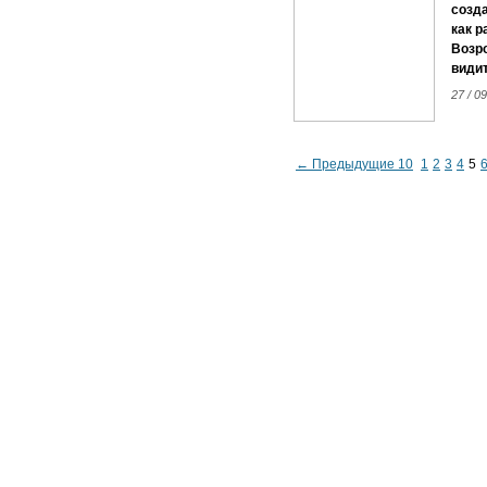
созда
как р
Возр
видит
27 / 09
← Предыдущие 10
1
2
3
4
5