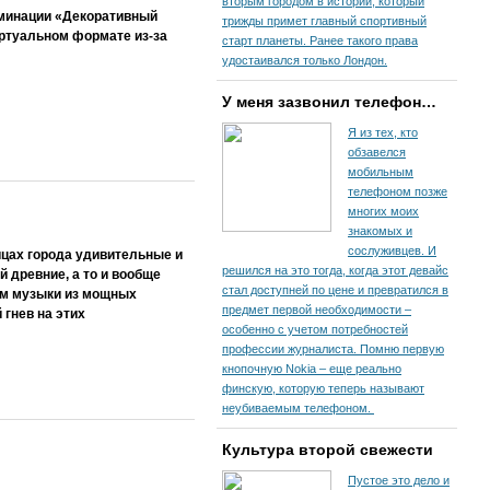
вторым городом в истории, который
оминации «Декоративный
трижды примет главный спортивный
иртуальном формате из-за
старт планеты. Ранее такого права
удостаивался только Лондон.
У меня зазвонил телефон…
Я из тех, кто
обзавелся
мобильным
телефоном позже
многих моих
знакомых и
сослуживцев. И
цах города удивительные и
решился на это тогда, когда этот девайс
 древние, а то и вообще
стал доступней по цене и превратился в
ом музыки из мощных
предмет первой необходимости –
 гнев на этих
особенно с учетом потребностей
профессии журналиста. Помню первую
кнопочную Nokia – еще реально
финскую, которую теперь называют
неубиваемым телефоном.
Культура второй свежести
Пустое это дело и