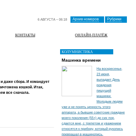
Архив номеров
Рубрики
6 АВГУСТА – 06:18
КОНТАКТЫ
ОНЛАЙН-ПЛАТЁЖ
КОЛУМНИСТИКА
Машинка времени
На воскресенье,
23 июня,
выпадает День
и даже сбора. И командует
рождения
ничтожена кошкой. Итак,
пишущей
ем все сначала.
машинки.
Молодым людям
уже и не понять ценность этого
аппарата, а бывшие советские граждане
моего поколения (55+) до сих пор,
сдается мне, с трепетом и уважением
относятся к прибору, который рукопись
превращал в машинопись.