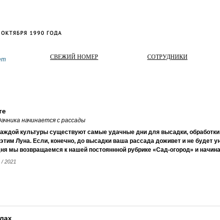
СВЕЖИЙ НОМЕР
СОТРУДНИКИ
ет
те
дачника начинается с рассады
каждой культуры существуют самые удачные дни для высадки, обработки 
этим Луна. Если, конечно, до высадки ваша рассада доживет и не будет у
ня мы возвращаемся к нашей постояннной рубрике «Сад-огород» и начина
 / 2021
лах