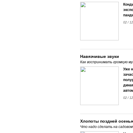
Конд
экспо
панд
02 / 12
Навязчивые звуки
Как воспринимать громкую му
Уже 
зачас
полу
динам
автом
02 / 12
Хлопоты поздней осень
Что надо сделать на садовом