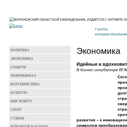
Газета,
которая объединя
Экономика
ПОЛИТИКА
ЭКОНОМИКА
Идейные и вдохнови
СОЦИУМ
В бизнес-инкубаторе ВГ
ЧП/КРИМИНАЛ
Сего
приз
КОЛУМНИСТИКА
прои
КУЛЬТУРА
долг
стра
МИР ВОКРУГ
свер
СПОРТ
стра
сроч
СУДЬБЫ
развития – к инновацио
символом преобразован
РАЙОННЫЙ МАСШТАБ