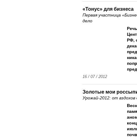
«Тонус» для бизнеса
Первая участница «Бизн
дело
Речь
Цент
РФ, 
дека
пре
ника
попр
пред
16 / 07 / 2012
Золотые мои россып
Урожай-2012: от вздохов
Весн
памя
аном
конц
июль
почв