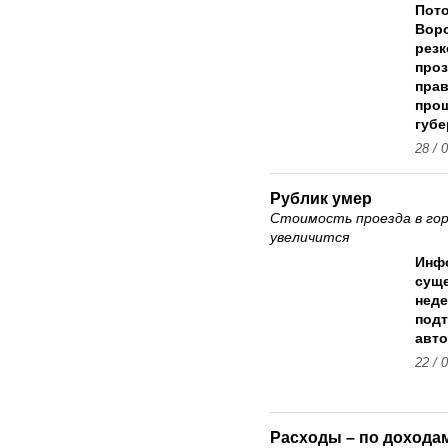
Пото
Воро
резк
проз
прав
про
губе
28 / 
Рублик умер
Стоимость проезда в го
увеличится
Инфо
суще
нед
подт
авто
22 / 
Расходы – по дохода