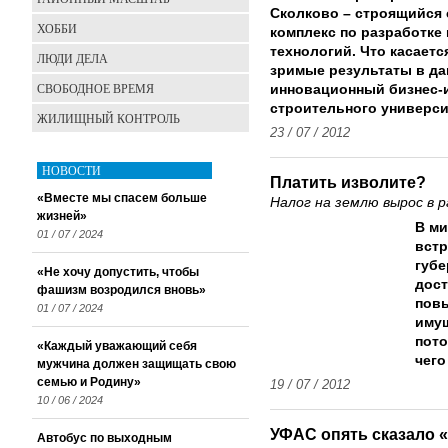
Сколково – строящийся
ХОББИ
комплекс по разработке
технологий. Что касаетс
ЛЮДИ ДЕЛА
зримые результаты в д
СВОБОДНОЕ ВРЕМЯ
инновационный бизнес-и
строительного универси
ЖИЛИЩНЫЙ КОНТРОЛЬ
23 / 07 / 2012
НОВОСТИ
Платить изволите?
«Вместе мы спасем больше
Налог на землю вырос в 
жизней»
В м
01 / 07 / 2024
встр
губе
«Не хочу допустить, чтобы
дост
фашизм возродился вновь»
повы
01 / 07 / 2024
имущ
пото
«Каждый уважающий себя
чего
мужчина должен защищать свою
семью и Родину»
19 / 07 / 2012
10 / 06 / 2024
УФАС опять сказало 
Автобус по выходным