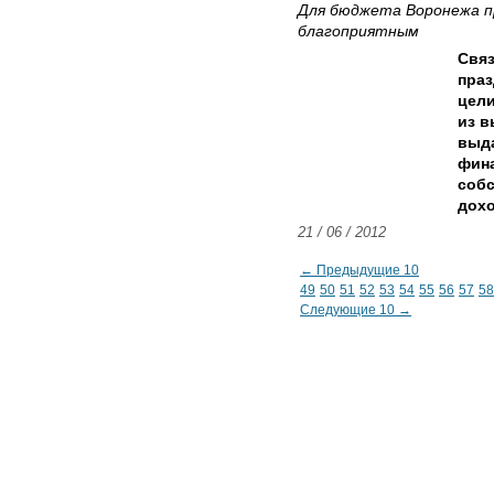
Для бюджета Воронежа п
благоприятным
Связ
праз
цели
из в
выда
фина
собс
дохо
21 / 06 / 2012
← Предыдущие 10
49
50
51
52
53
54
55
56
57
58
Следующие 10 →