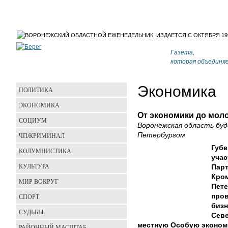
Газета,
которая объединя
Экономика
ПОЛИТИКА
ЭКОНОМИКА
От экономики до мол
СОЦИУМ
Воронежская область бу
ЧП/КРИМИНАЛ
Петербургом
Губе
КОЛУМНИСТИКА
учас
КУЛЬТУРА
Парт
Кром
МИР ВОКРУГ
Пете
СПОРТ
пров
бизн
СУДЬБЫ
Севе
местную Особую эконом
РАЙОННЫЙ МАСШТАБ