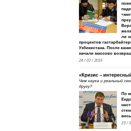
поки
паде
«миг
пре
Воро
жела
ли з
процентов гастaрбайтер
Узбекистана. После кани
начали массово возвращ
24 / 03 / 2015
«Кризис – интересны
Чем наука и реальный се
другу?
По м
Ендо
нас
стен
весь
23 / 