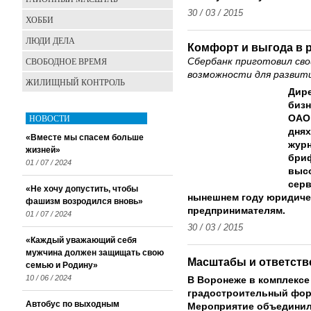
30 / 03 / 2015
ХОББИ
ЛЮДИ ДЕЛА
Комфорт и выгода в 
СВОБОДНОЕ ВРЕМЯ
Сбербанк приготовил св
возможности для развити
ЖИЛИЩНЫЙ КОНТРОЛЬ
Дире
бизн
НОВОСТИ
ОАО 
днях
«Вместе мы спасем больше
журн
жизней»
бриф
01 / 07 / 2024
выс
серв
«Не хочу допустить, чтобы
нынешнем году юридиче
фашизм возродился вновь»
предпринимателям.
01 / 07 / 2024
30 / 03 / 2015
«Каждый уважающий себя
мужчина должен защищать свою
Масштабы и ответств
семью и Родину»
10 / 06 / 2024
В Воронеже в комплексе 
градостроительный фор
Автобус по выходным
Мероприятие объединил