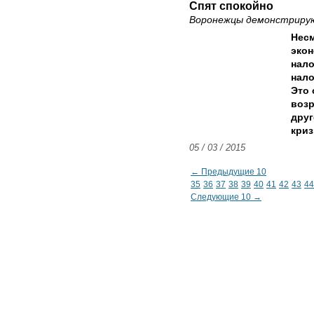
Спят спокойно
Воронежцы демонстрирую
Несм
экон
нало
нало
Это 
возр
друг
криз
05 / 03 / 2015
← Предыдущие 10
35
36
37
38
39
40
41
42
43
44
Следующие 10 →