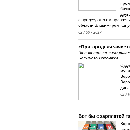
пром
бизн
друг
с председателем правлен
области Владимиром Капу
02 / 09 / 2017
«Пригородная зачист
Что стоит за «интригами
Большого Воронежа
Судя
муни
Воро
Воро
дина
02 / 
Вот бы с зарплатой та
Воро
лиде