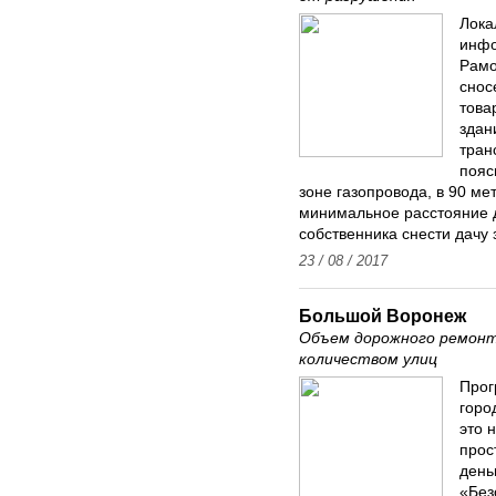
Лока
инфо
Рамо
снос
това
здан
тран
пояс
зоне газопровода, в 90 ме
минимальное расстояние д
собственника снести дачу з
23 / 08 / 2017
Большой Воронеж
Объем дорожного ремонт
количеством улиц
Прог
горо
это 
прос
день
«Без