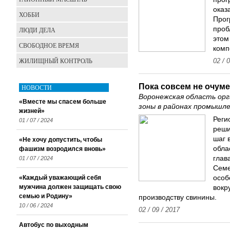
оказ
ХОББИ
Прог
проб
ЛЮДИ ДЕЛА
этом
СВОБОДНОЕ ВРЕМЯ
комп
ЖИЛИЩНЫЙ КОНТРОЛЬ
02 / 
Пока совсем не очум
НОВОСТИ
Воронежская область ор
«Вместе мы спасем больше
зоны в районах промышле
жизней»
Реги
01 / 07 / 2024
реши
шаг 
«Не хочу допустить, чтобы
обла
фашизм возродился вновь»
глав
01 / 07 / 2024
Семе
«Каждый уважающий себя
особ
мужчина должен защищать свою
вокр
семью и Родину»
производству свинины.
10 / 06 / 2024
02 / 09 / 2017
Автобус по выходным