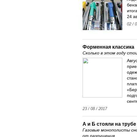
бенз
итог
24 ав
02 / 
Форменная классика
Сколько в этом году сто
Авгу
прие
одеж
стан
плат
«Бер
подг
сент
23 / 08 / 2017
А и Б стояли на трубе
Газовые монополисты сн
от разрушения