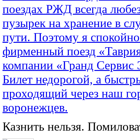
поездах РЖД всегда любе
пузырек на хранение в с
пути. По­этому я спокойно
фирменный поезд «Таврия
компании «Гранд Сервис 
Билет недорогой, а быстр
проходящий через наш гор
воронежцев.
Казнить нельзя. Помилова