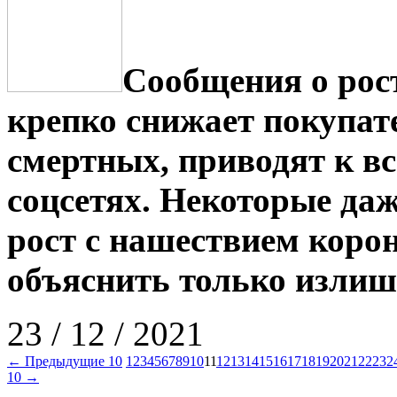
Сообщения о рост
крепко снижает покупат
смертных, приводят к в
соцсетях. Некоторые даж
рост с нашествием коро
объяснить только излиш
23 / 12 / 2021
← Предыдущие 10
1
2
3
4
5
6
7
8
9
10
11
12
13
14
15
16
17
18
19
20
21
22
23
2
10 →