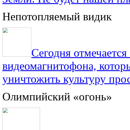
Непотопляемый видик
Сегодня отмечаетс
видеомагнитофона, котор
уничтожить культуру прос
Олимпийский «огонь»