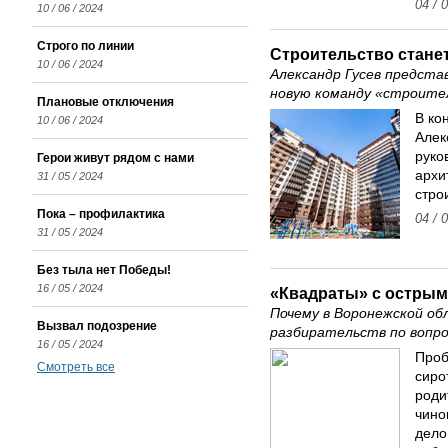
04 / 
10 / 06 / 2024
Строго по линии
Строительство стане
10 / 06 / 2024
Александр Гусев предст
новую команду «строите
Плановые отключения
В ко
10 / 06 / 2024
Алек
руко
Герои живут рядом с нами
архи
31 / 05 / 2024
стро
Пока – профилактика
04 / 
31 / 05 / 2024
Без тыла нет Победы!
16 / 05 / 2024
«Квадраты» с острым
Почему в Воронежской об
Вызвал подозрение
разбирательств по вопр
16 / 05 / 2024
Проб
Смотреть все
сиро
роди
чино
дело