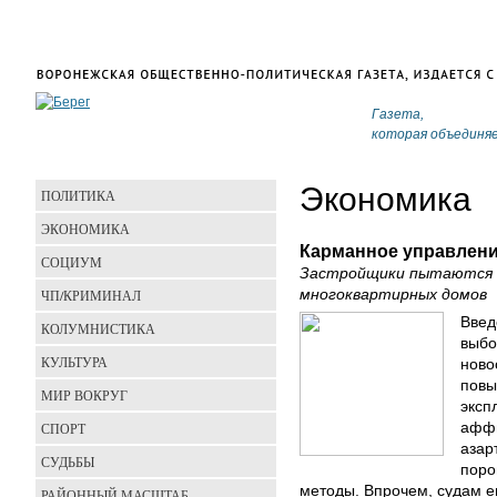
Газета,
которая объединя
Экономика
ПОЛИТИКА
ЭКОНОМИКА
Карманное управлен
СОЦИУМ
Застройщики пытаются о
ЧП/КРИМИНАЛ
многоквартирных домов
Введ
КОЛУМНИСТИКА
выбо
КУЛЬТУРА
ново
повы
МИР ВОКРУГ
эксп
СПОРТ
аффи
азар
СУДЬБЫ
поро
методы. Впрочем, судам е
РАЙОННЫЙ МАСШТАБ