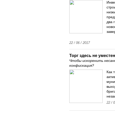
Инве
стро
низк
пред
два 
ново
заве
22 / 06 / 2017
Торг здесь не уместе
Чтобы искоренить несан
конфискация?
Как 
акти
муни
выхо
бриг
неза
22 / 