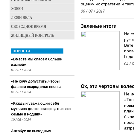
оценку их стратегии и такт
ХОББИ
06 / 07 / 2017
ЛЮДИ ДЕЛА
Зеленые итоги
СВОБОДНОЕ ВРЕМЯ
На е
ЖИЛИЩНЫЙ КОНТРОЛЬ
руко
Вете
НОВОСТИ
пров
Года
«Вместе мы спасем больше
04 / 
жизней»
01 / 07 / 2024
«Не хочу допустить, чтобы
Ох, эти чертовы коле
фашизм возродился вновь»
01 / 07 / 2024
Не и
«Тан
«Каждый уважающий себя
новы
мужчина должен защищать свою
план
семью и Родину»
были
10 / 06 / 2024
проф
аттр
Автобус по выходным