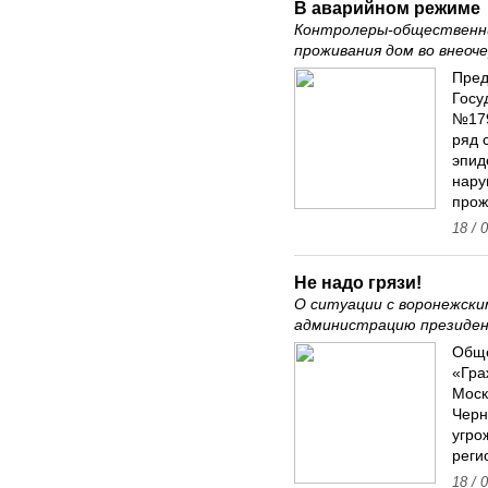
В аварийном режиме
Контролеры-общественни
проживания дом во внеоч
Пред
Госу
№179
ряд 
эпид
нару
прож
18 / 
Не надо грязи!
О ситуации с воронежск
администрацию президе
Обще
«Гра
Моск
Черн
угро
реги
18 / 