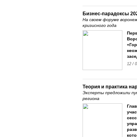
Бизнес-парадоксы 20
На своем форуме вороне
кризисного года
Пер
Воро
«Гор
неож
засе
12 / 
Теория и практика н
Эксперты предложили пу
региона
Глав
учас
сесс
упра
разв
кото