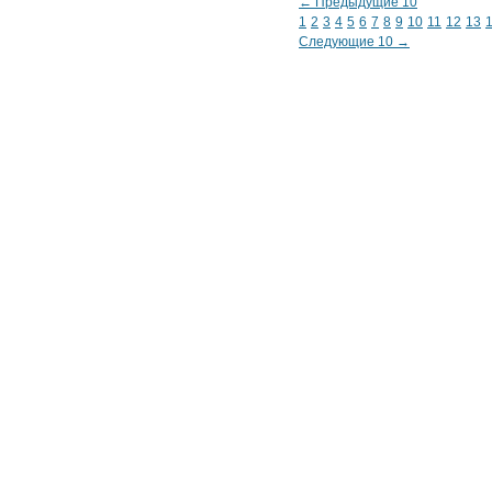
← Предыдущие 10
1
2
3
4
5
6
7
8
9
10
11
12
13
Следующие 10 →