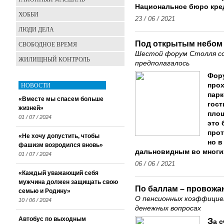
Нацио­нальное бюро кре
ХОББИ
23 / 06 / 2021
ЛЮДИ ДЕЛА
Под открытым небом
СВОБОДНОЕ ВРЕМЯ
Шестой форум Столля со
ЖИЛИЩНЫЙ КОНТРОЛЬ
предполагалось
Фор
НОВОСТИ
прох
парк
«Вместе мы спасем больше
гост
жизней»
площ
01 / 07 / 2024
это 
про
«Не хочу допустить, чтобы
но в
фашизм возродился вновь»
дальновидным во многи
01 / 07 / 2024
06 / 06 / 2021
«Каждый уважающий себя
мужчина должен защищать свою
По баллам – провожа
семью и Родину»
О пенсионных коэффициен
10 / 06 / 2024
денежных вопросах
Автобус по выходным
З
а 