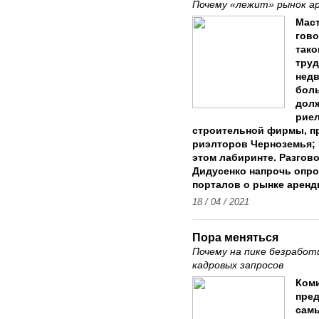
Почему «лежит» рынок ар
Маст
гово
тако
труд
недв
боль
долж
риел
строительной фирмы, п
риэлторов Черноземья; 
этом лабиринте. Разгово
Дидусенко напрочь опр
порталов о рынке аренд
18 / 04 / 2021
Пора меняться
Почему на пике безработ
кадровых запросов
Коми
пред
самы