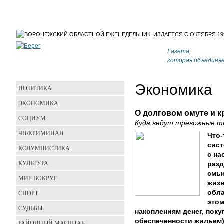
Газета,
которая объединя
Экономика
ПОЛИТИКА
ЭКОНОМИКА
О долговом омуте и 
СОЦИУМ
Куда ведут тревожные т
ЧП/КРИМИНАЛ
Что-
сист
КОЛУМНИСТИКА
с на
КУЛЬТУРА
разд
смыс
МИР ВОКРУГ
жизн
СПОРТ
обла
этом
СУДЬБЫ
накоплениям денег, поку
обеспеченности жильем)
РАЙОННЫЙ МАСШТАБ