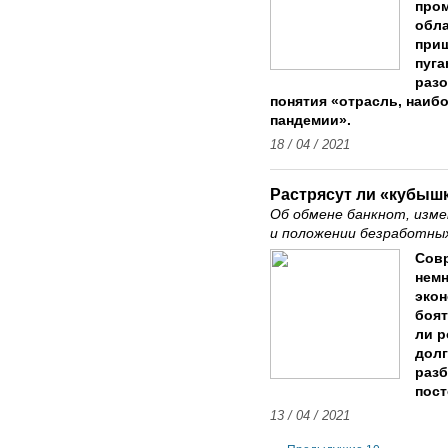
про
обла
приш
пуга
разо
понятия «отрасль, наиб
пандемии».
18 / 04 / 2021
Растрясут ли «кубыш
Об обмене банкнот, измен
и положении безработны
Совр
немн
экон
боят
ли р
долг
разб
пост
13 / 04 / 2021