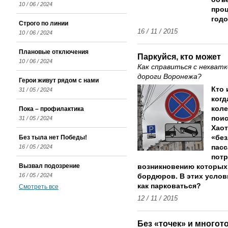
10 / 06 / 2024
проц
годо
Строго по линии
16 / 11 / 2015
10 / 06 / 2024
Плановые отключения
Паркуйся, кто может
10 / 06 / 2024
Как справиться с нехват
дороги Воронежа?
Герои живут рядом с нами
Кто 
31 / 05 / 2024
когд
коле
Пока – профилактика
поис
31 / 05 / 2024
Хаот
Без тыла нет Победы!
«бе
16 / 05 / 2024
пасс
потр
Вызвал подозрение
возникновению которых
16 / 05 / 2024
бордюров. В этих услови
как парковаться?
Смотреть все
12 / 11 / 2015
Без «точек» и многот