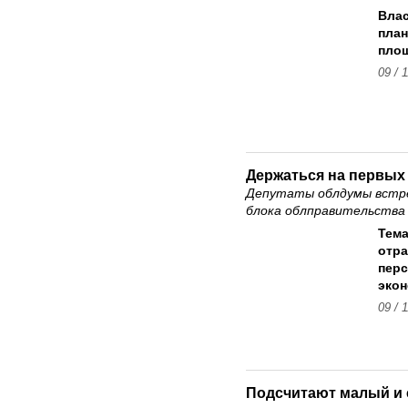
Влас
план
площ
09 / 
Держаться на первых
Депутаты облдумы встре
блока облправительства
Тема
отра
перс
экон
09 / 
Подсчитают малый и