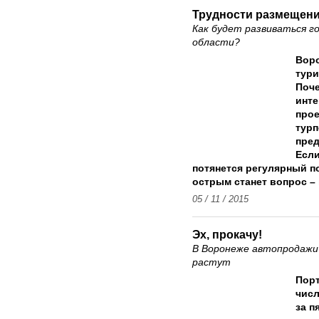
Трудности размещен
Как будет развиваться г
области?
Воро
тури
Поче
инте
прое
турп
пред
Если
потянется регулярный п
острым станет вопрос –
05 / 11 / 2015
Эх, прокачу!
В Воронеже автопродажи
растут
Порт
числ
за п