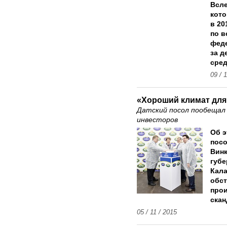
Всле
кото
в 20
по в
феде
за д
сред
09 / 
«Хороший климат для
Датский посол пообещал 
инвесторов
Об 
посо
Винк
губе
Кала
обст
прои
скан
05 / 11 / 2015