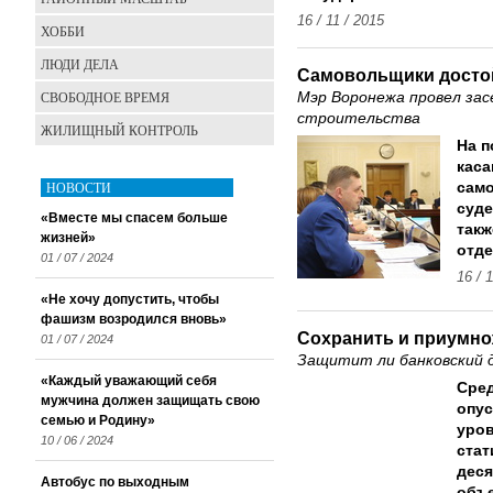
16 / 11 / 2015
ХОББИ
ЛЮДИ ДЕЛА
Самовольщики досто
СВОБОДНОЕ ВРЕМЯ
Мэр Воронежа провел зас
строительства
ЖИЛИЩНЫЙ КОНТРОЛЬ
На п
каса
НОВОСТИ
само
суде
«Вместе мы спасем больше
такж
жизней»
отд
01 / 07 / 2024
16 / 
«Не хочу допустить, чтобы
фашизм возродился вновь»
Сохранить и приумн
01 / 07 / 2024
Защитит ли банковский 
«Каждый уважающий себя
Сред
мужчина должен защищать свою
опус
семью и Родину»
уров
10 / 06 / 2024
стат
деся
Автобус по выходным
объе