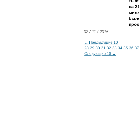
тыся
на 2
милл
было
прос
02 / 11 / 2015
← Предыдущие 10
28
29
30
31
32
33
34
35
36
37
Следующие 10 →