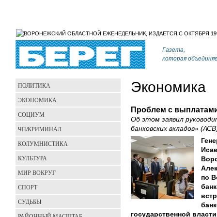
Газета,
которая объединя
Экономика
ПОЛИТИКА
ЭКОНОМИКА
Проблем с выплатами
СОЦИУМ
Об этом заявил руковод
ЧП/КРИМИНАЛ
банковских вкладов» (АСВ
Ген
КОЛУМНИСТИКА
Исае
КУЛЬТУРА
Воро
Алек
МИР ВОКРУГ
по В
СПОРТ
банк
встр
СУДЬБЫ
банк
государственной власти
РАЙОННЫЙ МАСШТАБ