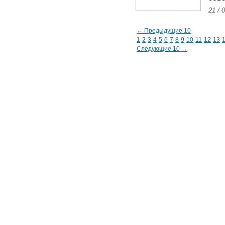
21 / 
← Предыдущие 10
1
2
3
4
5
6
7
8
9
10
11
12
13
Следующие 10 →