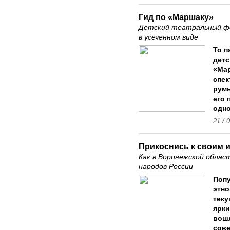
Гид по «Маршаку»
Детский театральный ф
в усеченном виде
То п
детс
«Ма
спек
румы
его 
одно
21 / 
Прикоснись к своим 
Как в Воронежской облас
народов России
Попу
этно
теку
ярки
вошл
сове