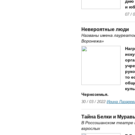
дню 
и юб
07 / 
Невероятные люди
Названы имена лауреато
Воронежа»
Нагр
иску
орга
учре
руко
то е
обще
куль
Черноземья.
30 / 03 / 2022
Ирина Лазарев
Тайна Белки и Мурав
В Россошанском театре 
взрослых