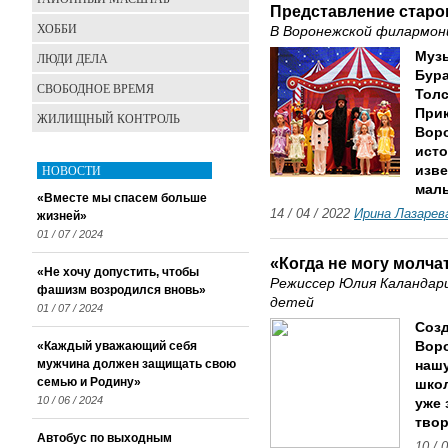
Представление старо
ХОББИ
В Воронежской филармон
Муз
ЛЮДИ ДЕЛА
Бура
СВОБОДНОЕ ВРЕМЯ
Толс
Прик
ЖИЛИЩНЫЙ КОНТРОЛЬ
Вор
исто
НОВОСТИ
изве
мал
«Вместе мы спасем больше
14 / 04 / 2022
Ирина Лазарев
жизней»
01 / 07 / 2024
«Когда не могу молч
«Не хочу допустить, чтобы
Режиссер Юлия Каландари
фашизм возродился вновь»
детей
01 / 07 / 2024
Созд
«Каждый уважающий себя
Воро
мужчина должен защищать свою
нашу
семью и Родину»
шко
10 / 06 / 2024
уже
твор
Автобус по выходным
10 / 