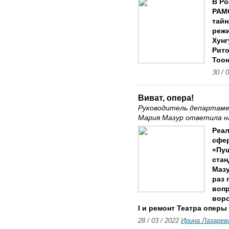
В Ро
РАМС
тайн
реж
Хунг
Рито
Тоон
30 / 
Виват, опера!
Руководитель департаме
Мария Мазур ответила н
Реал
сфер
«Пуш
стан
Мазу
раз 
вопр
воро
I и ремонт Театра оперы 
28 / 03 / 2022
Ирина Лазарев