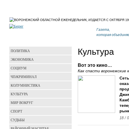
Газета,
которая объединя
Культура
ПОЛИТИКА
ЭКОНОМИКА
Вот это кино…
СОЦИУМ
Как спасти воронежские
ЧП/КРИМИНАЛ
Сеть
оказ
КОЛУМНИСТИКА
прод
КУЛЬТУРА
Джим
Камб
МИР ВОКРУГ
тепе
СПОРТ
рынк
18 / 
СУДЬБЫ
РАЙОННЫЙ МАСШТАБ