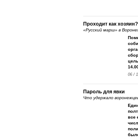
Проходит как хозяин?
«Русский марш» в Вороне
Помн
соби
орга
сбор
целы
14.0
06 / 
Пароль для явки
Что удержало воронежцев
Еди
полт
все 
числ
поли
было