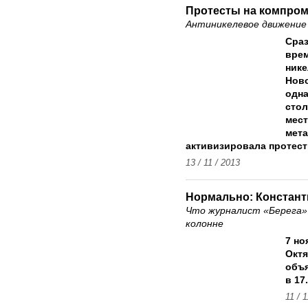
Протесты на компро
Антиникелевое движение 
Сраз
врем
ник
Ново
одна
стол
мест
мета
активизировала протест
13 / 11 / 2013
Нормально: Констант
Что журналист «Берега» 
колонне
7 но
Окт
объ
в 17
11 / 