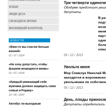
Три четверти одиноче
ХОББИ
Облдуме предстоит реши
депутаты
ЛЮДИ ДЕЛА
В ре
СВОБОДНОЕ ВРЕМЯ
подг
возм
ЖИЛИЩНЫЙ КОНТРОЛЬ
меня
парт
НОВОСТИ
одно
боле
«Вместе мы спасем больше
спис
жизней»
05 / 12 / 2013
01 / 07 / 2024
«Не хочу допустить, чтобы
Увольте меня
фашизм возродился вновь»
Мэр Семилук Николай Ма
01 / 07 / 2024
находится в воронежско
«Каждый уважающий себя
увольнении по собстве
мужчина должен защищать свою
05 / 12 / 2013
семью и Родину»
10 / 06 / 2024
День, плоды принос
Автобус по выходным
Депутаты определились 