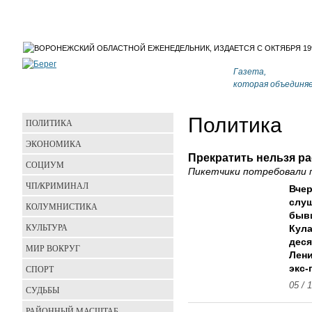
Газета,
которая объединя
Политика
ПОЛИТИКА
ЭКОНОМИКА
Прекратить нельзя р
СОЦИУМ
Пикетчики потребовали 
ЧП/КРИМИНАЛ
Вчер
слуш
КОЛУМНИСТИКА
быв
КУЛЬТУРА
Кула
деся
МИР ВОКРУГ
Лени
СПОРТ
экс-
05 / 
СУДЬБЫ
РАЙОННЫЙ МАСШТАБ