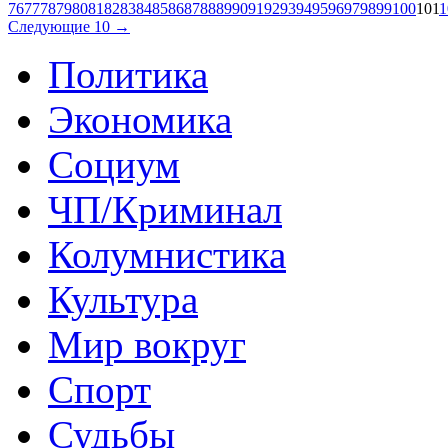
76
77
78
79
80
81
82
83
84
85
86
87
88
89
90
91
92
93
94
95
96
97
98
99
100
101
1
Следующие 10 →
Политика
Экономика
Социум
ЧП/Криминал
Колумнистика
Культура
Мир вокруг
Спорт
Судьбы