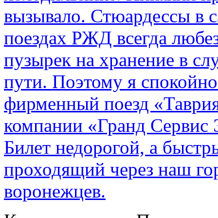
вызывало. Стюардессы в 
поездах РЖД всегда любе
пузырек на хранение в с
пути. По­этому я спокойно
фирменный поезд «Таврия
компании «Гранд Сервис 
Билет недорогой, а быстр
проходящий через наш гор
воронежцев.