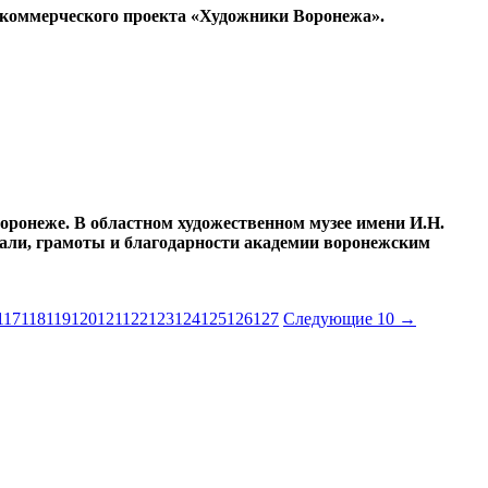
некоммерческого проекта «Художники Воронежа».
оронеже. В областном художественном музее имени И.Н.
дали, грамоты и благодарности академии воронежским
117
118
119
120
121
122
123
124
125
126
127
Следующие 10 →