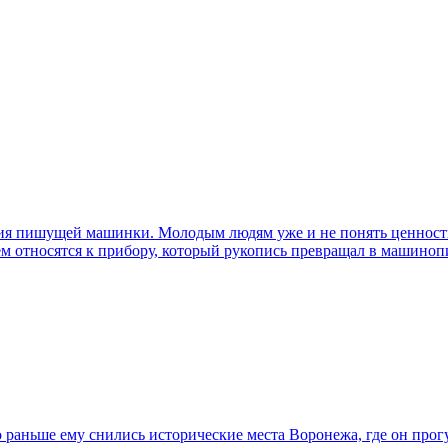
ния пишущей машинки. Молодым людям уже и не понять ценность 
ием относятся к прибору, который рукопись превращал в машиноп
 раньше ему снились исторические места Воронежа, где он про