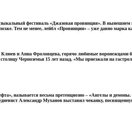
музыкальный фестиваль «Джазовая провинция». В нынешнем г
озже. Тем не менее, лейбл «Провинции» – уже давно марка к
с Клюев и Анна Фроловцева, горячо любимые воронежцами б
 столицу Черноземья 15 лет назад. «Мы приезжали на гастроли
ефта», называется весьма претенциозно – «Ангелы и демоны.
едиевист Александр Муханов выставил чеканку, посвященную