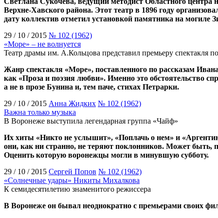
Светлана Сукочева, ведущий методист Областного центра н
Верхне-Хавского района. Этот театр в 1896 году организов
дату коллектив отметил установкой памятника на могиле 
29 / 10 / 2015
№ 102 (1962)
«Море» – не волнуется
Театр драмы им. А.Кольцова представил премьеру спектакля п
Жанр спектакля «Море», поставленного по рассказам Иван
как «Проза и поэзия любви». Именно это обстоятельство сп
а не в прозе Бунина и, тем паче, стихах Петрарки.
29 / 10 / 2015
Анна Жидких
№ 102 (1962)
Важна только музыка
В Воронеже выступила легендарная группа «Чайф»
Их хиты «Никто не услышит», «Поплачь о нем» и «Аргентина
они, как ни странно, не теряют поклонников. Может быть,
Оценить которую воронежцы могли в минувшую субботу.
29 / 10 / 2015
Сергей Попов
№ 102 (1962)
«Солнечные удары» Никиты Михалкова
К семидесятилетию знаменитого режиссера
В Воронеже он бывал неоднократно с премьерами своих фил