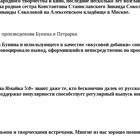
ародного творчества и кино, последние несколько лет возгл
ала родная сестра Константина Станиславского Зинаида Соко
Зинаиды Соколовой на Алексеевском кладбище в Москве.
о произведениям Бунина и Петрарки
а Бунина и использующего в качестве «вкусовой добавки» 
ровоцировало вывод, оформившийся непосредственно по просм
-Ямайка 5:0» знают даже те, кто бесконечно далек от русско
 поддержке популярности способствует регулярный выпуск но
ьмов и творческими встречами. Многие из нас хорошо помня