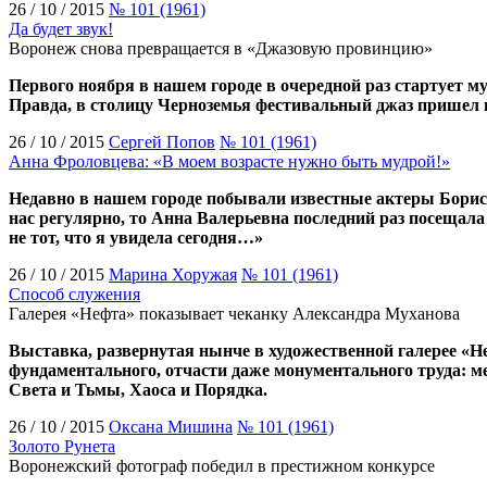
26 / 10 / 2015
№ 101 (1961)
Да будет звук!
Воронеж снова превращается в «Джазовую провинцию»
Первого ноября в нашем городе в очередной раз стартует 
Правда, в столицу Черноземья фестивальный джаз пришел п
26 / 10 / 2015
Сергей Попов
№ 101 (1961)
Анна Фроловцева: «В моем возрасте нужно быть мудрой!»
Недавно в нашем городе побывали известные актеры Бори
нас регулярно, то Анна Валерьевна последний раз посещала
не тот, что я увидела сегодня…»
26 / 10 / 2015
Марина Хоружая
№ 101 (1961)
Способ служения
Галерея «Нефта» показывает чеканку Александра Муханова
Выставка, развернутая нынче в художественной галерее «Н
фундаментального, отчасти даже монументального труда: м
Света и Тьмы, Хаоса и Порядка.
26 / 10 / 2015
Оксана Мишина
№ 101 (1961)
Золото Рунета
Воронежский фотограф победил в престижном конкурсе