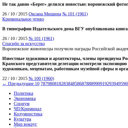
Не так давно «Берег» делился новостью: воронежский фот
26 / 10 / 2015
Оксана Мишина
№ 101 (1961)
Криминальное чтиво
В типографии Издательского дома ВГУ опубликована книг
26 / 10 / 2015
№ 101 (1961)
Спасибо за искусство
Воронежские живописцы получили награды Российской акаде
Известные художники и архитекторы, члены президиума Рос
Крамского представители делегации осмотрели экспозицию 
художникам, меценатам, работникам музейной сферы и орг
22 / 10 / 2015
№ 100 (1960)
← Предыдущие 10
78
79
80
81
82
83
84
85
86
87
88
89
90
91
92
93
94
95
96
Политика
Экономика
Социум
ЧП/Криминал
Колумнистика
Культура
Мир вокруг