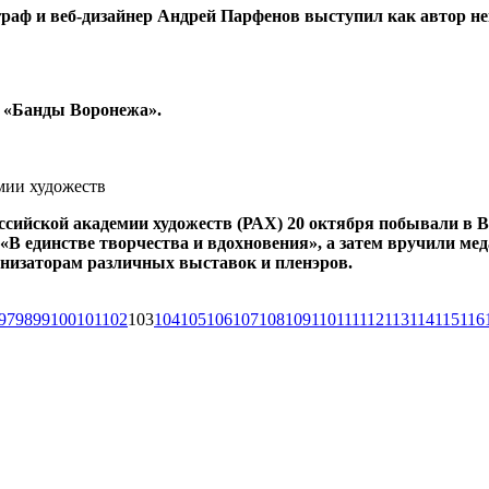
ограф и веб-дизайнер Андрей Парфенов выступил как автор 
а «Банды Воронежа».
мии художеств
сийской академии художеств (РАХ) 20 октября побывали в В
«В единстве творчества и вдохновения», а затем вручили ме
анизаторам различных выставок и пленэров.
97
98
99
100
101
102
103
104
105
106
107
108
109
110
111
112
113
114
115
116