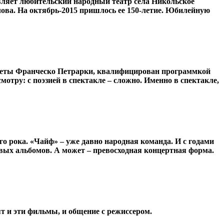
авляет любительский народный театр села Никольское
лова. На октябрь-2015 пришлось ее 150-летие. Юбилейную
сонеты Франческо Петрарки, квалифицирован программкой
отру: с поэзией в спектакле – сложно. Именно в спектакле,
го рока. «Чайф» – уже давно народная команда. И с годами
вых альбомов. А может – превосходная концертная форма.
т и эти фильмы, и общение с режиссером.