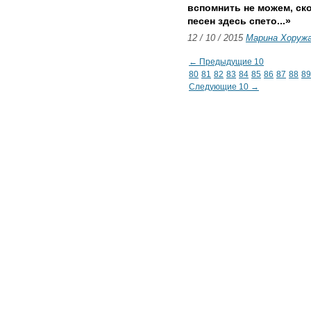
вспомнить не можем, ск
песен здесь спето...»
12 / 10 / 2015
Марина Хоруж
← Предыдущие 10
80
81
82
83
84
85
86
87
88
89
Следующие 10 →