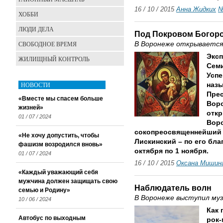
16 / 10 / 2015
Анна Жидких
№
ХОББИ
ЛЮДИ ДЕЛА
Под Покровом Богор
СВОБОДНОЕ ВРЕМЯ
В Воронеже открывается
Эксп
ЖИЛИЩНЫЙ КОНТРОЛЬ
Семи
Успе
НОВОСТИ
назы
Пре
«Вместе мы спасем больше
Воро
жизней»
откр
01 / 07 / 2024
Вор
сокопреосвященнейший 
«Не хочу допустить, чтобы
Лискинский – по его бл
фашизм возродился вновь»
октября по 1 ноября.
01 / 07 / 2024
16 / 10 / 2015
Оксана Мишин
«Каждый уважающий себя
мужчина должен защищать свою
Наблюдатель волн
семью и Родину»
В Воронеже выступил му
10 / 06 / 2024
Как
Автобус по выходным
рок-