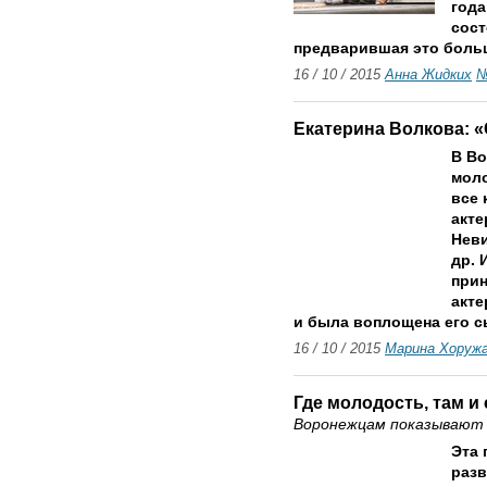
года
сост
предварившая это боль
16 / 10 / 2015
Анна Жидких
№
Екатерина Волкова: «
В Во
моло
все 
акте
Неви
др. 
при
акте
и была воплощена его 
16 / 10 / 2015
Марина Хоруж
Где молодость, там и
Воронежцам показывают 
Эта 
разв