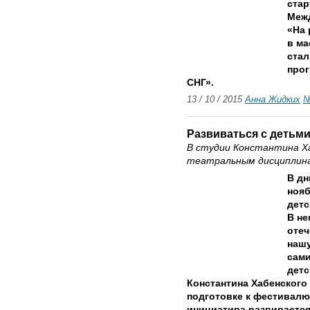
стар
Межд
«На 
в ма
стал
прог
СНГ».
13 / 10 / 2015
Анна Жидких
№
Развиваться с детьм
В студии Константина Х
театральным дисциплин
В дн
нояб
дет
В не
отеч
нашу
сами
детс
Константина Хабенского
подготовке к фестивалю 
инициатива развивается