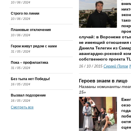
10 / 06 / 2024
вним
никт
Строго по линии
экон
10 / 06 / 2024
тако
покр
Плановые отключения
прое
10 / 06 / 2024
случай: в Воронеже оты
не имеющий отношения ни
Герои живут рядом с нами
Данила Телегин из Сама
31 / 05 / 2024
авангардно-роковой ком
собственного проекта T
Пока – профилактика
16 / 10 / 2015
Сергей Попов
31 / 05 / 2024
Без тыла нет Победы!
Героев знаем в лицо
16 / 05 / 2024
Названы номинанты теат
15»
Вызвал подозрение
Ежег
16 / 05 / 2024
сезо
Смотреть все
года
побе
октя
сцен