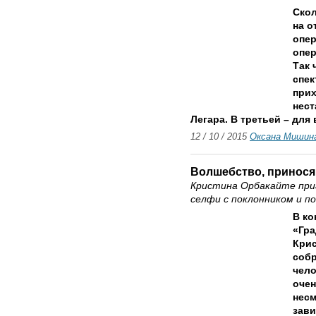
Скол
на о
опер
опер
Так 
спек
прих
нес
Легара. В третьей – для
12 / 10 / 2015
Оксана Мишин
Волшебство, принося
Кристина Орбакайте приг
селфи с поклонником и п
В ко
«Гра
Крис
собр
чело
очен
несм
зави