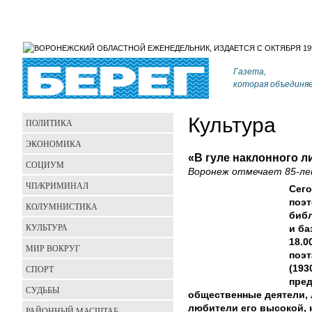
Газета,
которая объединя
Культура
ПОЛИТИКА
ЭКОНОМИКА
«В гуле наклонного 
СОЦИУМ
Воронеж отмечает 85-ле
ЧП/КРИМИНАЛ
Сего
поэт
КОЛУМНИСТИКА
библ
КУЛЬТУРА
и ба
18.0
МИР ВОКРУГ
поэт
СПОРТ
(193
пред
СУДЬБЫ
общественные деятели, 
любители его высокой, 
РАЙОННЫЙ МАСШТАБ