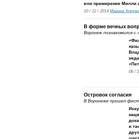
или примирение Милли 
10 / 12 / 2014
Марина Хоруж
В форме вечных воп
Воронеж познакомился с
«Фил
назы
Вла
неда
«Пет
08 / 
Островок согласия
В Воронеже прошел фест
Иску
наци
док
и та
друз
шест