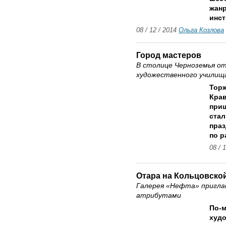
жанр
инст
08 / 12 / 2014
Ольга Козлова
Город мастеров
В столице Черноземья о
художественного училищ
Торж
Крав
приш
стал
праз
по р
08 / 
Отара на Кольцовско
Галерея «Нефта» пригла
атрибутами
По-м
худо