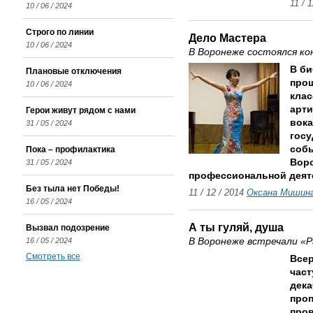
11 / 
10 / 06 / 2024
Строго по линии
Дело Мастера
10 / 06 / 2024
В Воронеже состоялся ко
В би
Плановые отключения
прош
10 / 06 / 2024
клас
арти
Герои живут рядом с нами
вока
31 / 05 / 2024
госу
собы
Пока – профилактика
Воро
31 / 05 / 2024
профессиональной деят
Без тыла нет Победы!
11 / 12 / 2014
Оксана Мишин
16 / 05 / 2024
А ты гуляй, душа
Вызвал подозрение
16 / 05 / 2024
В Воронеже встречали 
Смотреть все
Всер
част
дека
проп
про