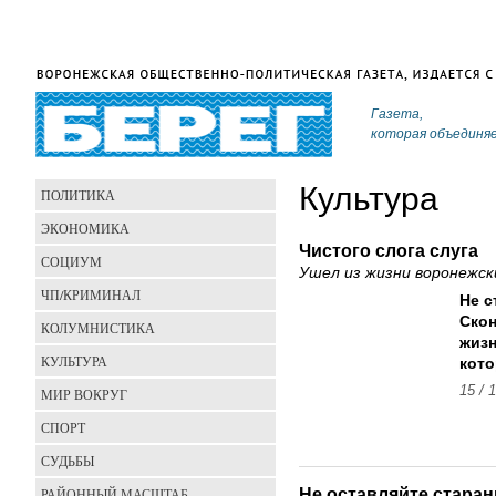
Газета,
которая объединя
Культура
ПОЛИТИКА
ЭКОНОМИКА
Чистого слога слуга
СОЦИУМ
Ушел из жизни воронежск
ЧП/КРИМИНАЛ
Не с
Скон
КОЛУМНИСТИКА
жизн
КУЛЬТУРА
кото
15 / 
МИР ВОКРУГ
СПОРТ
СУДЬБЫ
Не оставляйте старан
РАЙОННЫЙ МАСШТАБ