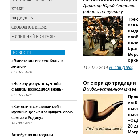
Дирижер Юрий Андросов – 
ХОББИ
работе на публику
ЛЮДИ ДЕЛА
Трех
изве
СВОБОДНОЕ ВРЕМЯ
выда
ЖИЛИЩНЫЙ КОНТРОЛЬ
осо
вел
брат
НОВОСТИ
Вор
орке
«Вместе мы спасем больше
жизней»
11 / 12 / 2014
№ 138 (1853)
01 / 07 / 2024
От сюра до традиции
«Не хочу допустить, чтобы
В художественном музее 
фашизм возродился вновь»
01 / 07 / 2024
Прак
им.К
«Каждый уважающий себя
выст
мужчина должен защищать свою
выст
семью и Родину»
«ОД
10 / 06 / 2024
20 д
Магр
Автобус по выходным