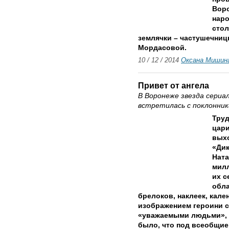
Воро
наро
сто
землячки – частушечни
Мордасовой.
10 / 12 / 2014
Оксана Мишин
Привет от ангела
В Воронеже звезда сериа
встретилась с поклонни
Труд
цари
вых
«Дик
Ната
милл
их с
обла
брелоков, наклеек, кале
изображением героини 
«уважаемыми людьми», а
было, что под всеобщие