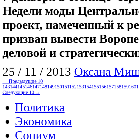
Недели моды Центральн
проект, намеченный к р
призван вывести Вороне
деловой и стратегически
25 / 11 / 2013
Оксана Ми
← Предыдущие 10
143
144
145
146
147
148
149
150
151
152
153
154
155
156
157
158
159
160
1
Следующие 10 →
Политика
Экономика
Социум