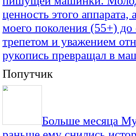
пишущей машинки. Молод
ценность этого аппарата,
моего поколения (55+) до 
трепетом и уважением отн
рукопись превращал в ма
Попутчик
Больше месяца Му
раньше ему снились истор