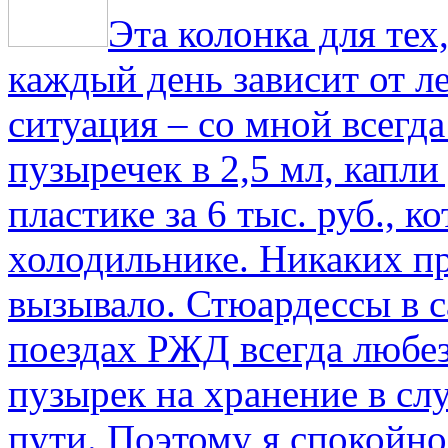
Эта колонка для тех
каждый день зависит от ле
ситуация – со мной всегд
пузыречек в 2,5 мл, капли
пластике за 6 тыс. руб., к
холодильнике. Никаких пр
вызывало. Стюардессы в 
поездах РЖД всегда любе
пузырек на хранение в с
пути. По­этому я спокойно