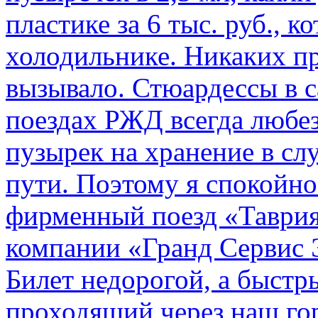
пластике за 6 тыс. руб., к
холодильнике. Никаких пр
вызывало. Стюардессы в 
поездах РЖД всегда любе
пузырек на хранение в с
пути. По­этому я спокойно
фирменный поезд «Таврия
компании «Гранд Сервис 
Билет недорогой, а быстр
проходящий через наш гор