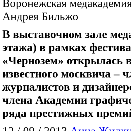
Воронежская медакадемия
Андрея Бильжо
В
выставочном
зале
мед
этажа
)
в
рамках
фестив
«
Чернозем
»
открылась
известного
москвича
–
ч
журналистов
и
дизайнер
члена
Академии
графич
ряда
престижных
преми
12 / 09 / 2013
Анна Жидк