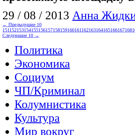
29 / 08 / 2013
Анна Жидк
← Предыдущие 10
151
152
153
154
155
156
157
158
159
160
161
162
163
164
165
166
167
168
1
Следующие 10 →
Политика
Экономика
Социум
ЧП/Криминал
Колумнистика
Культура
Мир вокруг