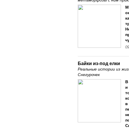
метаморфозы с ним прик
М
о
к
т
Н
п
ч
09
Байки из-под елки
Реальные истории из жиз
Снегурочек
В
и
т
к
в
п
н
п
С