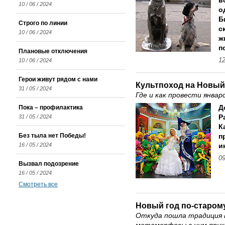
в
10 / 06 / 2024
о
Б
Строго по линии
с
10 / 06 / 2024
ж
п
Плановые отключения
12
10 / 06 / 2024
Герои живут рядом с нами
Культпоход на Новый
31 / 05 / 2024
Где и как провести январ
Пока – профилактика
Д
31 / 05 / 2024
Р
К
Без тыла нет Победы!
п
16 / 05 / 2024
и
09
Вызвал подозрение
16 / 05 / 2024
Смотреть все
Новый год по-старом
Откуда пошла традиция 