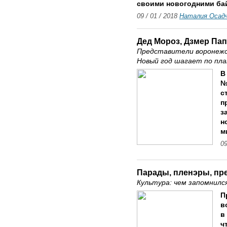
своими новогодними ба
09 / 01 / 2018
Наталия Осад
Дед Мороз, Дзмер Па
Представители воронежск
Новый год шагает по пл
В
№
с
п
з
н
м
09
Парады, пленэры, пре
Культура: чем запомнилс
П
в
в
ч