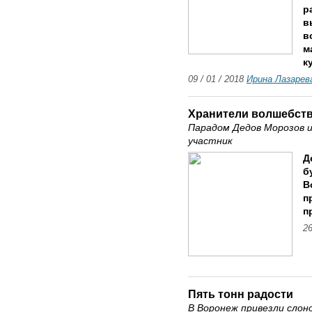
р
в
в
м
к
09 / 01 / 2018
Ирина Лазарев
Хранители волшебст
Парадом Дедов Морозов 
участник
Д
б
В
п
п
26
Пять тонн радости
В Воронеж привезли слон