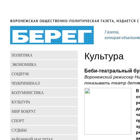
Газета,
которая объединя
Культура
ПОЛИТИКА
ЭКОНОМИКА
Беби-театральный б
СОЦИУМ
Воронежский режиссер Ни
ЧП/КРИМИНАЛ
показывать театр детя
В
КОЛУМНИСТИКА
с
КУЛЬТУРА
р
д
МИР ВОКРУГ
ч
СПОРТ
п
э
СУДЬБЫ
р
а
РАЙОННЫЙ МАСШТАБ