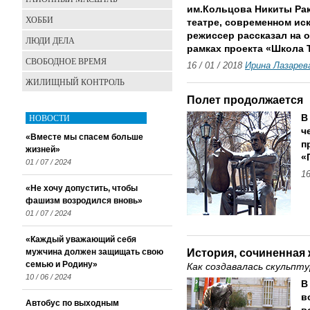
им.Кольцова Никиты Рака
ХОББИ
театре, современном иск
режиссер рассказал на 
ЛЮДИ ДЕЛА
рамках проекта «Школа 
СВОБОДНОЕ ВРЕМЯ
16 / 01 / 2018
Ирина Лазарев
ЖИЛИЩНЫЙ КОНТРОЛЬ
Полет продолжается
НОВОСТИ
В
ч
«Вместе мы спасем больше
п
жизней»
«
01 / 07 / 2024
16
«Не хочу допустить, чтобы
фашизм возродился вновь»
01 / 07 / 2024
«Каждый уважающий себя
История, сочиненная
мужчина должен защищать свою
семью и Родину»
Как создавалась скульпт
10 / 06 / 2024
В
в
Автобус по выходным