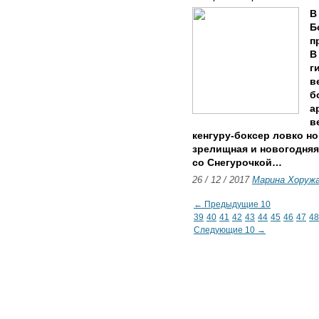
В
Б
п
В
г
в
б
а
в
кенгуру-боксер ловко н
зрелищная и новогодняя:
со Снегурочкой…
26 / 12 / 2017
Марина Хоруж
← Предыдущие 10
39
40
41
42
43
44
45
46
47
48
Следующие 10 →