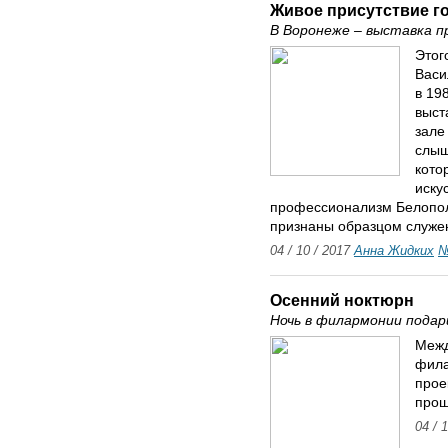
Живое присутствие г
В Воронеже – выставка п
Этог
Васи
в 19
выст
зале
слыш
кото
иску
профессионализм Белополь
признаны образцом служен
04 / 10 / 2017
Анна Жидких
№
Осенний ноктюрн
Ночь в филармонии пода
Межд
фила
прое
прош
04 / 