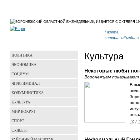
Газета,
которая объединя
Культура
ПОЛИТИКА
ЭКОНОМИКА
Некоторые любят пог
СОЦИУМ
Воронежцам показывают 
ЧП/КРИМИНАЛ
В вы
эксп
КОЛУМНИСТИКА
Зори
КУЛЬТУРА
воро
иску
МИР ВОКРУГ
пока
СПОРТ
10 / 
СУДЬБЫ
Неформальный Гамл
РАЙОННЫЙ МАСШТАБ