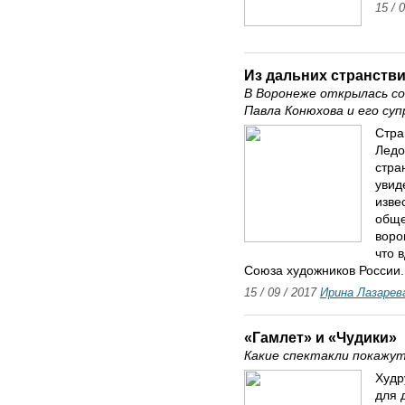
15 / 
Из дальних странств
В Воронеже открылась с
Павла Конюхова и его суп
Стра
Ледо
стра
увид
изве
обще
воро
что 
Союза художников России.
15 / 09 / 2017
Ирина Лазарев
«Гамлет» и «Чудики»
Какие спектакли покажут
Худр
для 