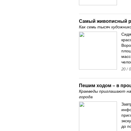
Самый живописный р
Как семь тысяч художник
Сидя
крас
Воро
площ
масс
чело
20 / 
Пешим ходом – в про
Краеведы приглашают на
города
Завт
инфо
приг
экск
до п