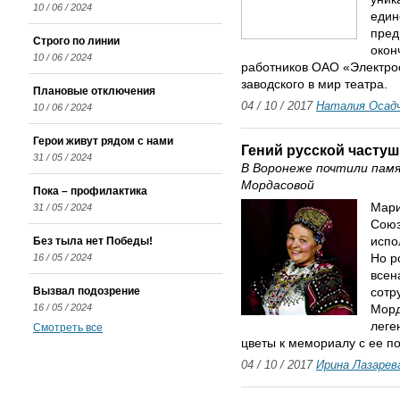
10 / 06 / 2024
един
пред
Строго по линии
окон
10 / 06 / 2024
работников ОАО «Электро
заводского в мир театра.
Плановые отключения
04 / 10 / 2017
Наталия Осад
10 / 06 / 2024
Герои живут рядом с нами
Гений русской частуш
31 / 05 / 2024
В Воронеже почтили пам
Мордасовой
Пока – профилактика
Мари
31 / 05 / 2024
Союз
Без тыла нет Победы!
испо
16 / 05 / 2024
Но р
всен
Вызвал подозрение
сотр
16 / 05 / 2024
Морд
леге
Смотреть все
цветы к мемориалу с ее п
04 / 10 / 2017
Ирина Лазарев