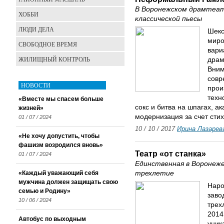
В Воронежском драмтеатр
ХОББИ
классической пьесы
ЛЮДИ ДЕЛА
Шекс
миро
СВОБОДНОЕ ВРЕМЯ
вари
ЖИЛИЩНЫЙ КОНТРОЛЬ
драм
Вним
совр
НОВОСТИ
прои
техн
«Вместе мы спасем больше
сокс и битва на шпагах, а
жизней»
модернизация за счет сти
01 / 07 / 2024
10 / 10 / 2017
Ирина Лазарев
«Не хочу допустить, чтобы
фашизм возродился вновь»
Театр «от станка»
01 / 07 / 2024
Единственная в Воронеже
«Каждый уважающий себя
трехлетие
мужчина должен защищать свою
Наро
семью и Родину»
заво
10 / 06 / 2024
трех
2014
Автобус по выходным
уник