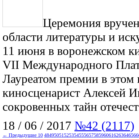
Церемония вручен
области литературы и иску
11 июня в воронежском ки
VII Международного Плат
Лауреатом премии в этом 
киносценарист Алексей Ив
сокровенных тайн отечест
18 / 06 / 2017
№42 (2117)
← Предыдущие 10
48
49
50
51
52
53
54
55
56
57
58
59
60
61
62
63
64
65
66