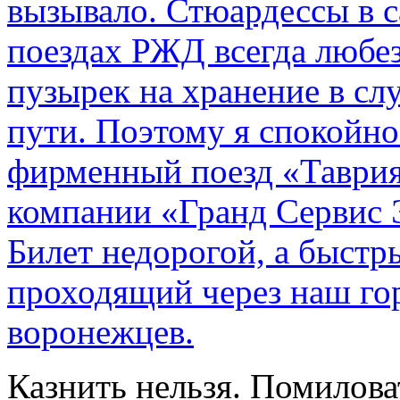
вызывало. Стюардессы в 
поездах РЖД всегда любе
пузырек на хранение в с
пути. По­этому я спокойно
фирменный поезд «Таврия
компании «Гранд Сервис 
Билет недорогой, а быстр
проходящий через наш гор
воронежцев.
Казнить нельзя. Помилова