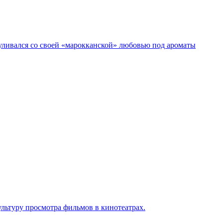
гуливался со своей «марокканской» любовью под ароматы
льтуру просмотра фильмов в кинотеатрах.