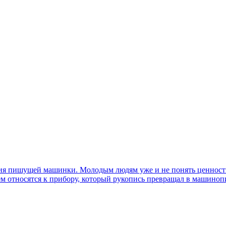
ния пишущей машинки. Молодым людям уже и не понять ценность 
ием относятся к прибору, который рукопись превращал в машиноп