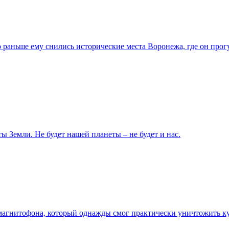
 раньше ему снились исторические места Воронежа, где он про
ы Земли. Не будет нашей планеты – не будет и нас.
агнитофона, который однажды смог практически уничтожить ку