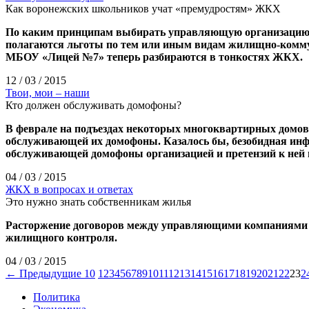
Как воронежских школьников учат «премудростям» ЖКХ
По каким принципам выбирать управляющую организацию для
полагаются льготы по тем или иным видам жилищно-коммун
МБОУ «Лицей №7» теперь разбираются в тонкостях ЖКХ.
12 / 03 / 2015
Твои, мои – наши
Кто должен обслуживать домофоны?
В феврале на подъездах некоторых многоквартирных домо
обслуживающей их домофоны. Казалось бы, безобидная инфо
обслуживающей домофоны организацией и претензий к ней 
04 / 03 / 2015
ЖКХ в вопросах и ответах
Это нужно знать собственникам жилья
Расторжение договоров между управляющими компаниями (
жилищного контроля.
04 / 03 / 2015
← Предыдущие 10
1
2
3
4
5
6
7
8
9
10
11
12
13
14
15
16
17
18
19
20
21
22
23
2
Политика