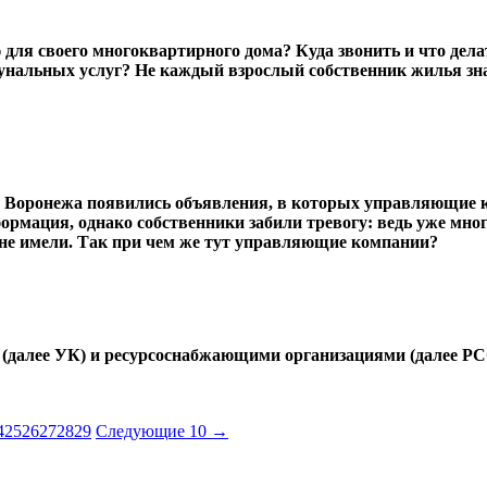
 своего многоквартирного дома? Куда звонить и что делать
альных услуг? Не каждый взрослый собственник жилья знает
в Воронежа появились объявления, в которых управляющие 
рмация, однако собственники забили тревогу: ведь уже мно
не имели. Так при чем же тут управляющие компании?
далее УК) и ресурсоснабжающими организациями (далее РС
4
25
26
27
28
29
Следующие 10 →