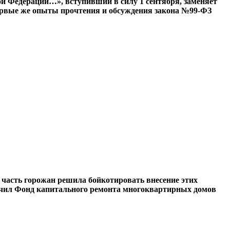
ой Федерации…», вступивший в силу 1 сентября, заменяет
ервые же опыты прочтения и обсуждения закона №99-ФЗ
 часть горожан решила бойкотировать внесение этих
олучил Фонд капитального ремонта многоквартирных домов