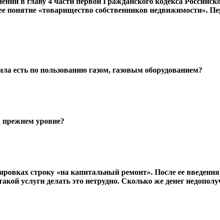
ений в главу 4 части первой Гражданского кодекса Российск
ее понятие «товарищество собственников недвижимости». П
ила есть по пользованию газом, газовым оборудованием?
а прежнем уровне?
ровках строку «на капитальный ремонт». После ее введения
 такой услуги делать это нетрудно. Сколько же денег недоп