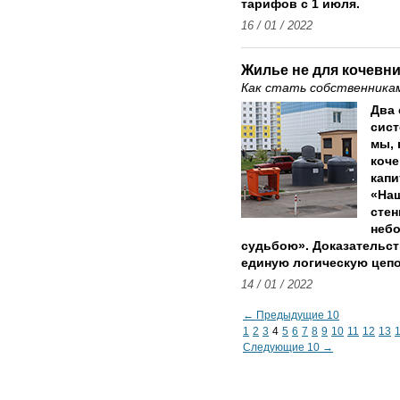
тарифов с 1 июля.
16 / 01 / 2022
Жилье не для кочевн
Как стать собственниками
Два 
сист
мы, 
коче
капи
«Наш
стен
небо
судьбою». Доказательст
единую логическую цепо
14 / 01 / 2022
← Предыдущие 10
1
2
3
4
5
6
7
8
9
10
11
12
13
Следующие 10 →