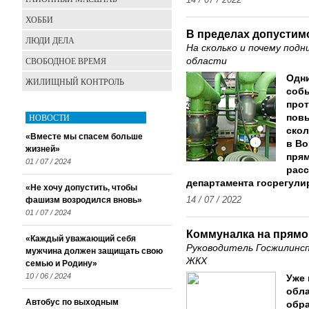
14 / 07 / 2022
ХОББИ
В пределах допустим
ЛЮДИ ДЕЛА
На сколько и почему под
СВОБОДНОЕ ВРЕМЯ
области
Одн
ЖИЛИЩНЫЙ КОНТРОЛЬ
собы
прот
НОВОСТИ
повы
скол
«Вместе мы спасем больше
в Во
жизней»
прям
01 / 07 / 2024
расс
департамента госрегули
«Не хочу допустить, чтобы
фашизм возродился вновь»
14 / 07 / 2022
01 / 07 / 2024
Коммуналка на прямо
«Каждый уважающий себя
Руководитель Госжилинсп
мужчина должен защищать свою
ЖКХ
семью и Родину»
10 / 06 / 2024
Уже 
обла
Автобус по выходным
обра