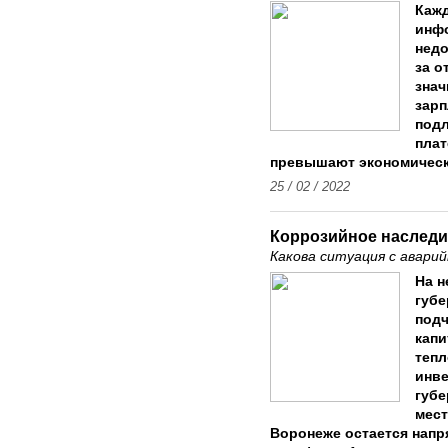
Каж
инф
недо
за о
знач
зарп
подл
плат
превышают экономическ
25 / 02 / 2022
Коррозийное наследи
Какова ситуация с авари
На н
губе
подч
капи
тепл
инве
губе
мест
Воронеже остается напр