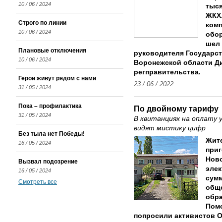
10 / 06 / 2024
тыся
ЖКХ
Строго по линии
комп
10 / 06 / 2024
обо
шел 
Плановые отключения
руководителя Государс
10 / 06 / 2024
Воронежской области Д
регправительства.
Герои живут рядом с нами
23 / 06 / 2022
31 / 05 / 2024
Пока – профилактика
По двойному тарифу
31 / 05 / 2024
В квитанциях на оплату
видят мистику цифр
Без тыла нет Победы!
Жит
16 / 05 / 2024
приг
Ново
Вызвал подозрение
элек
16 / 05 / 2024
сумм
Смотреть все
общ
обра
Помо
попросили активистов 