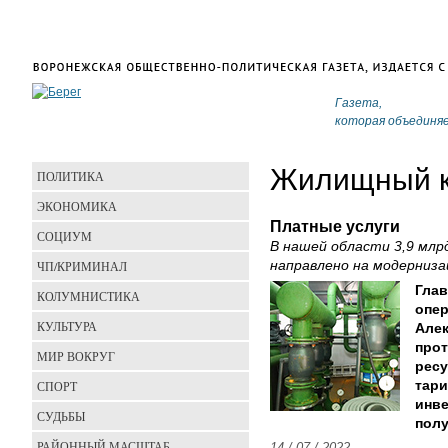
Газета,
которая объединя
Жилищный к
ПОЛИТИКА
ЭКОНОМИКА
Платные услуги
СОЦИУМ
В нашей области 3,9 млр
ЧП/КРИМИНАЛ
направлено на модерниз
Гла
КОЛУМНИСТИКА
опер
КУЛЬТУРА
Алек
про
МИР ВОКРУГ
рес
СПОРТ
тари
инве
СУДЬБЫ
полу
РАЙОННЫЙ МАСШТАБ