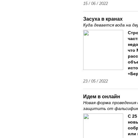
15 / 06 / 2022
Засуха в кранах
Куда девается вода на дв
Стро
част
недо
что 
расс
объе
исто
«Бер
23 / 05 / 2022
Идем в онлайн
Новая форма проведения
защитить от фальсифик
С 25
новы
собр
или 